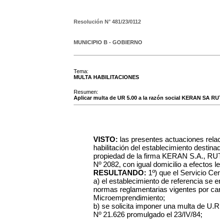
Resolución N°
481/23/0112
MUNICIPIO B - GOBIERNO
Tema:
MULTA HABILITACIONES
Resumen:
Aplicar multa de UR 5.00 a la razón social KERAN SA RUT
VISTO:
las presentes actuaciones rela
habilitación del establecimiento de
propiedad de la firma KERAN S.A., RUT 
Nº 2082, con igual domicilio a efectos l
RESULTANDO:
1º) que el Servicio C
a) el establecimiento de referencia se 
normas reglamentarias vigentes por car
Microemprendimiento;
b) se solicita imponer una multa de U.R
Nº 21.626 promulgado el 23/IV/84;