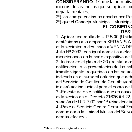
CONSIDERANDO:
1º) que la normativa
montos de las multas que se aplican po
departamentales;
2º) las competencias asignadas por Re
3º) que el Concejo Municipal - Municipi
EL GOBIERN
RES
1.-Aplicar una multa de U.R.5.00 (Unid
centésimas) a la empresa KERAN S.A., 
establecimiento destinado a VENTA D
Julio Nº 2082, con igual domicilio a efe
mencionadas en la parte expositiva de l
2.-Intimar en el plazo de 30 (treinta) dí
notificación, a la presentación de las ha
trámite vigente, requeridas en las actu
indicado en el numeral anterior, que d
del Servicio de Gestión de Contribuyen
iniciará acción judicial para el cobro de 
3.-En este acto se notifica que en caso
establecido en el Decreto 21626 Art 22,
sanción de U.R.7.00 por 1ª reincidencia
4.-Pase al Servicio Centro Comunal Zonal
comunicar a la Unidad Multas del Servi
demás efectos.-
,
.-
Silvana Pissano
Alcaldesa