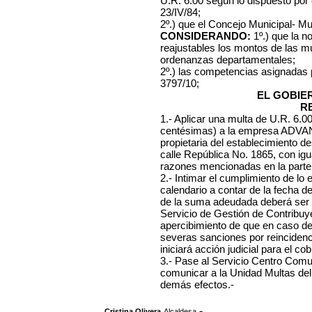
U.R. 6.00 según lo dispuesto por
23/IV/84;
2º.) que el Concejo Municipal- Mu
CONSIDERANDO:
1º.) que la n
reajustables los montos de las mu
ordenanzas departamentales;
2º.) las competencias asignadas
3797/10;
EL GOBIE
R
1.- Aplicar una multa de U.R. 6.
centésimas) a la empresa
ADVANC
propietaria del establecimiento de
calle República No. 1865, con igua
razones mencionadas en la parte 
2.- Intimar el cumplimiento de lo 
calendario a contar de la fecha d
de la suma adeudada deberá ser 
Servicio de Gestión de Contribuye
apercibimiento de que en caso d
severas sanciones por reincidenc
iniciará acción judicial para el co
3.- Pase al Servicio Centro Comuna
comunicar a la Unidad Multas del
demás efectos.-
,
.-
Cristina Olivera
Alcaldesa