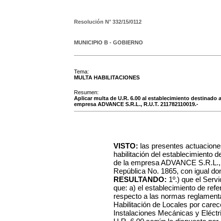
Resolución N°
332/15/0112
MUNICIPIO B - GOBIERNO
Tema:
MULTA HABILITACIONES
Resumen:
Aplicar multa de U.R. 6.00 al establecimiento destinado a
empresa ADVANCE S.R.L., R.U.T. 211782110019.-
VISTO:
las presentes actuacione
habilitación del establecimiento d
de la empresa ADVANCE S.R.L., R
República No. 1865, con igual dom
RESULTANDO:
1º.) que el Serv
que: a) el establecimiento de ref
respecto a las normas reglamentar
Habilitación de Locales por carece
Instalaciones Mecánicas y Eléctri