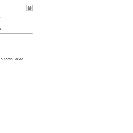
:
3
:
3
 particular de
-
;