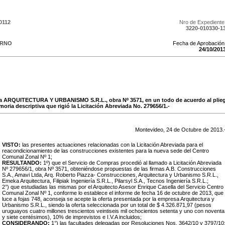
0112
Nro de Expediente
3220-010330-1
ERNO
Fecha de Aprobación
24
/
10
/
201
sa ARQUITECTURA Y URBANISMO S.R.L., obra Nº 3571, en un todo de acuerdo al pliego
oria descriptiva que rigió la Licitación Abreviada No. 279656/1.-
Montevideo,
24
de
Octubre
de
2013
.
VISTO:
las presentes actuaciones relacionadas con la Licitación Abreviada para el
reacondicionamiento de las construcciones existentes para la nueva sede del Centro
Comunal Zonal Nº 1;
RESULTANDO:
1º) que el Servicio de Compras procedió al llamado a Licitación Abreviada
Nº 279656/1, obra Nº 3571, obteniéndose propuestas de las firmas A.B. Construcciones
S.A., Amavi Ltda, Arq. Roberto Piazza- Construcciones, Arquitectura y Urbanismo S.R.L.,
Emeka Arquitectura, Filipiak Ingeniería S.R.L., Pilarsyl S.A., Tecnos Ingeniería S.R.L.;
2°) que estudiadas las mismas por el Arquitecto Asesor Enrique Casella del Servicio Centro
Comunal Zonal Nº 1, conforme lo establece el informe de fecha 16 de octubre de 2013, que
luce a fojas 748, aconseja se acepte la oferta presentada por la empresa Arquitectura y
Urbanismo S.R.L., siendo la oferta seleccionada por un total de $ 4.326.871,97 (pesos
uruguayos cuatro millones trescientos veintiseis mil ochocientos setenta y uno con noventa
y siete centésimos), 10% de imprevistos e I.V.A incluidos;
CONSIDERANDO:
1°) las facultades delegadas por Resoluciones Nos. 3642/10 y 3797/10