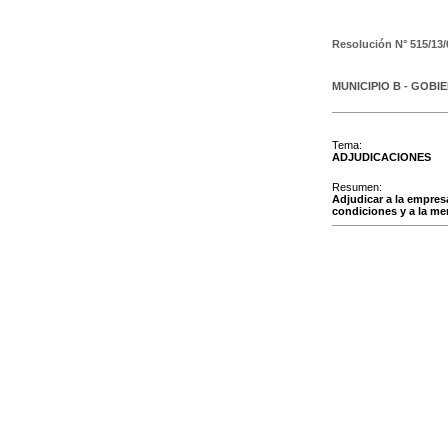
Resolución N°
515/13/
MUNICIPIO B - GOBI
Tema:
ADJUDICACIONES
Resumen:
Adjudicar a la empre
condiciones y a la mem