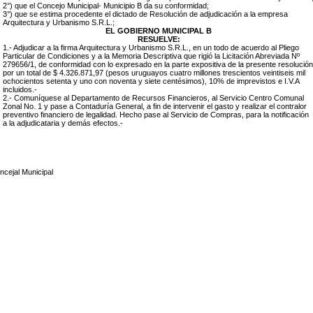
2°) que el Concejo Municipal- Municipio B da su conformidad;
3°) que se estima procedente el dictado de Resolución de adjudicación a la empresa
Arquitectura y Urbanismo S.R.L.;
EL GOBIERNO MUNICIPAL B
RESUELVE:
1.- Adjudicar a la firma Arquitectura y Urbanismo S.R.L., en un todo de acuerdo al Pliego
Particular de Condiciones y a la Memoria Descriptiva que rigió la Licitación Abreviada Nº
279656/1, de conformidad con lo expresado en la parte expositiva de la presente resolución
por un total de $ 4.326.871,97 (pesos uruguayos cuatro millones trescientos veintiseis mil
ochocientos setenta y uno con noventa y siete
centésimos), 10% de imprevistos e I.V.A
incluidos.-
2.- Comuníquese al Departamento de Recursos Financieros, al Servicio Centro Comunal
Zonal No. 1 y pase a Contaduría General, a fin de intervenir el gasto y realizar el contralor
preventivo financiero de legalidad. Hecho pase al Servicio de Compras, para la notificación
a la adjudicataria y demás efectos.-
ncejal Municipal