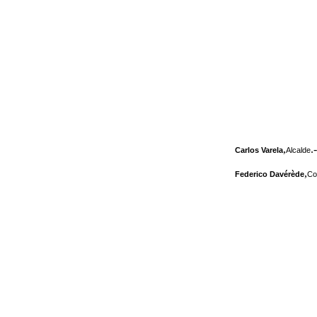
,
.-
Carlos Varela
Alcalde
,
Federico Davérède
Co