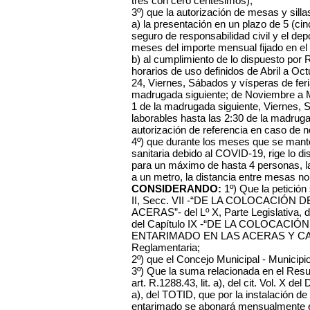
tres con cero centésimos);
3º) que la autorización de mesas y sill
a) la presentación en un plazo de 5 (cinc
seguro de responsabilidad civil y el dep
meses del importe mensual fijado en el
b) al cumplimiento de lo dispuesto por R
horarios de uso definidos de Abril a O
24, Viernes, Sábados y vísperas de feri
madrugada siguiente; de Noviembre a 
1 de la madrugada siguiente, Viernes, 
laborables hasta las 2:30 de la madruga
autorización de referencia en caso de n
4º) que durante los meses que se mant
sanitaria debido al COVID-19, rige lo 
para un máximo de hasta 4 personas, la
a un metro, la distancia entre mesas n
CONSIDERANDO:
1º) Que la petición 
II, Secc. VII -“DE LA COLOCACIÓN
ACERAS”- del Lº X, Parte Legislativa, d
del Capítulo IX -“DE LA COLOCACI
ENTARIMADO EN LAS ACERAS Y CALZAD
Reglamentaria;
2º) que el Concejo Municipal - Municipi
3º) Que la suma relacionada en el Resul
art. R.1288.43, lit. a), del cit. Vol. X del
a), del TOTID, que por la instalación de
entarimado se abonará mensualmente el