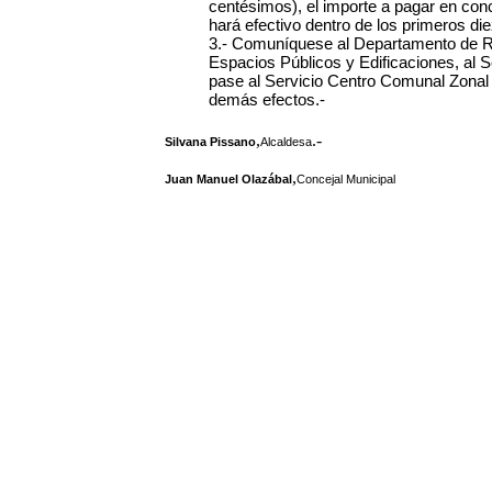
centésimos), el importe a pagar en co
hará efectivo dentro de los primeros di
3.- Comuníquese al Departamento de Re
Espacios Públicos y Edificaciones, al S
pase al Servicio Centro Comunal Zonal N
demás efectos.-
,
.-
Silvana Pissano
Alcaldesa
,
Juan Manuel Olazábal
Concejal Municipal