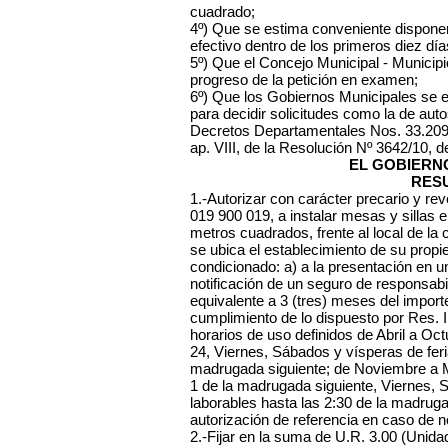
cuadrado;
4º) Que se estima conveniente dispone
efectivo dentro de los primeros diez dí
5º) Que el Concejo Municipal - Municip
progreso de la petición en examen;
6º) Que los Gobiernos Municipales se 
para decidir solicitudes como la de aut
Decretos Departamentales Nos. 33.209 
ap. VIII, de la Resolución Nº 3642/10, 
EL GOBIERN
RES
1.-Autorizar con carácter precario y r
019 900 019, a instalar mesas y sillas 
metros cuadrados, frente al local de la
se ubica el establecimiento de su propi
condicionado: a) a la presentación en un
notificación de un seguro de responsabil
equivalente a 3 (tres) meses del importe
cumplimiento de lo dispuesto por Res. I
horarios de uso definidos de Abril a O
24, Viernes, Sábados y vísperas de feri
madrugada siguiente; de Noviembre a 
1 de la madrugada siguiente, Viernes, 
laborables hasta las 2:30 de la madruga
autorización de referencia en caso de n
2.-Fijar en la suma de U.R. 3.00 (Unid