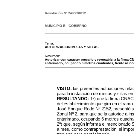
Resolución N°
249/22/0112
MUNICIPIO B - GOBIERNO
Tema:
AUTORIZACION MESAS Y SILLAS
Resumen:
Autorizar con carácter precario y revocable, a la firma C
entarimado, ocupando 6 metros cuadrados, frente al loca
VISTO:
las presentes actuaciones relac
para la instalación de mesas y sillas en 
RESULTANDO:
1º) que la firma CNAC
del establecimiento que gira en el ramo 
José Enrique Rodó Nº 2152, presentó so
Zonal Nº 2, para que se la autorice a ins
entarimado, ocupando 6 metros cuadra
2º) que, según informa el mencionado 
a mes, como contraprestación, el impo