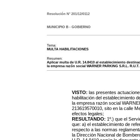
Resolución N°
201/12/0112
MUNICIPIO B - GOBIERNO
Tema:
MULTA HABILITACIONES
Resumen:
Aplicar multa de U.R. 14.8410 al establecimiento destina
la empresa razón social WARNER PARKING S.R.L. R.U.T.
VISTO:
las presentes actuacione
habilitación del establecimiento 
la empresa razón social WARNE
213619570010, sito en la calle Me
efectos legales;
RESULTANDO:
1º.) que el Serv
que: a) el establecimiento de ref
respecto a las normas reglamentar
la Dirección Nacional de Bombero