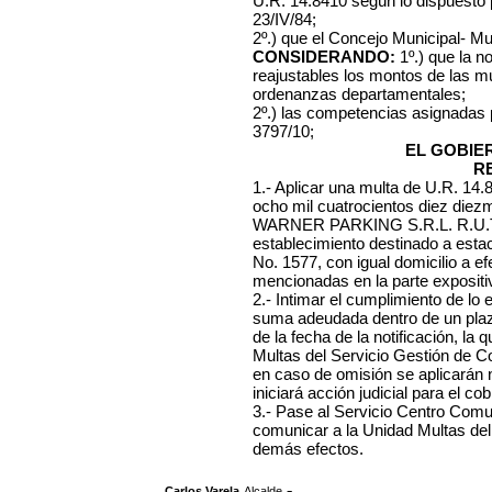
U.R. 14.8410 según lo dispuesto 
23/IV/84;
2º.) que el Concejo Municipal- Mu
CONSIDERANDO:
1º.) que la n
reajustables los montos de las mu
ordenanzas departamentales;
2º.) las competencias asignadas
3797/10;
EL GOBIE
R
1.- Aplicar una multa de U.R. 14
ocho mil cuatrocientos diez diez
WARNER PARKING S.R.L. R.U.T. 
establecimiento destinado a estac
No. 1577, con igual domicilio a ef
mencionadas en la parte expositiv
2.- Intimar el cumplimiento de lo
suma adeudada dentro de un plazo
de la fecha de la notificación, l
Multas del Servicio Gestión de C
en caso de omisión se aplicarán
iniciará acción judicial para el cob
3.- Pase al Servicio Centro Comuna
comunicar a la Unidad Multas del
demás efectos.
,
.-
Carlos Varela
Alcalde