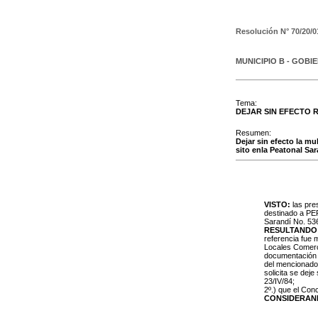
Resolución N°
70/20/0
MUNICIPIO B - GOBI
Tema:
DEJAR SIN EFECTO 
Resumen:
Dejar sin efecto la m
sito enla Peatonal Sar
VISTO:
las pres
destinado a PE
Sarandí No. 536,
RESULTANDO
referencia fue 
Locales Comerci
documentación r
del mencionado 
solicita se dej
23/IV/84;
2º.) que el Con
CONSIDERAN