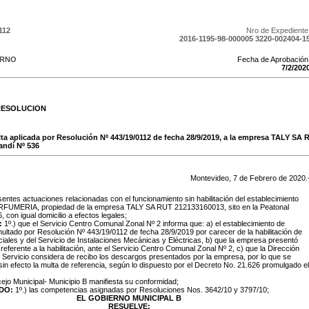
112
Nro de Expediente
2016-1195-98-000005 3220-002404-1
ERNO
Fecha de Aprobación
7
/
2
/
202
RESOLUCION
ulta aplicada por Resolución Nº 443/19/0112 de fecha 28/9/2019, a la empresa TALY SA
andí Nº 536
Montevideo,
7
de
Febrero
de
2020
.
entes actuaciones relacionadas con el funcionamiento sin habilitación del establecimiento
RFUMERIA, propiedad de la empresa TALY SA RUT 212133160013, sito en la Peatonal
 con igual domicilio a efectos legales;
:
1º.) que el Servicio Centro Comunal Zonal Nº 2 informa que: a) el establecimiento de
multado por Resolución Nº 443/19/0112 de fecha 28/9/2019 por carecer de la habilitación de
ales y del Servicio de Instalaciones Mecánicas y Eléctricas, b) que la empresa presentó
eferente a la habilitación, ante el Servicio Centro Comunal Zonal Nº 2, c) que la Dirección
Servicio considera de recibo los descargos presentados por la empresa, por lo que se
e sin efecto la multa de referencia, según lo dispuesto por el Decreto No. 21.626 promulgado el
cejo Municipal- Municipio B manifiesta su conformidad;
DO:
1º.) las competencias asignadas por Resoluciones Nos. 3642/10 y 3797/10;
EL GOBIERNO MUNICIPAL B
RESUELVE: