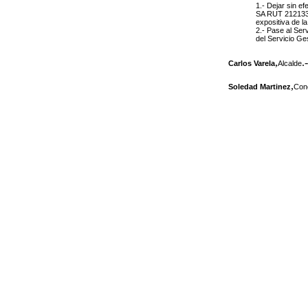
1.- Dejar sin e
SA RUT 2121331
expositiva de l
2.- Pase al Ser
del Servicio Ge
,
.-
Carlos Varela
Alcalde
,
Soledad Martinez
Conc