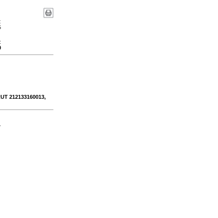
:
5
:
0
 RUT 212133160013,
-