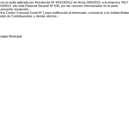
fecto la multa aplicada por Resolución Nº 443/19/0112 de fecha 28/9/2019, a la empresa TALY
60013, sito enla Peatonal Sarandí Nº 536, por las razones mencionadas en la parte
a presente resolución.-
vicio Centro Comunal Zonal Nº 2 para notificación al interesado, comunicar a la Unidad Multa
stión de Contribuyentes y demás efectos.-
ejala Municipal