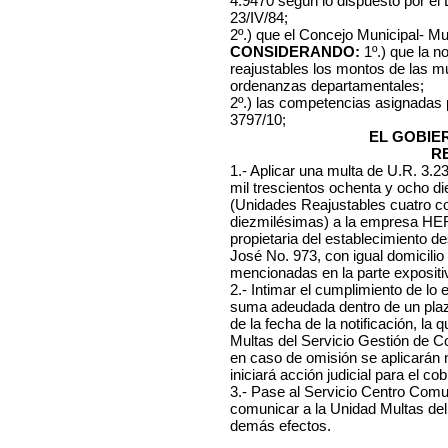
4.9470 según lo dispuesto por el
23/IV/84;
2º.) que el Concejo Municipal- Mu
CONSIDERANDO:
1º.) que la n
reajustables los montos de las mu
ordenanzas departamentales;
2º.) las competencias asignadas
3797/10;
EL GOBIE
R
1.- Aplicar una multa de U.R. 3.
mil trescientos ochenta y ocho d
(Unidades Reajustables cuatro co
diezmilésimas) a la empresa HE
propietaria del establecimiento des
José No. 973, con igual domicilio
mencionadas en la parte expositiv
2.- Intimar el cumplimiento de lo
suma adeudada dentro de un plazo
de la fecha de la notificación, l
Multas del Servicio Gestión de C
en caso de omisión se aplicarán
iniciará acción judicial para el cob
3.- Pase al Servicio Centro Comuna
comunicar a la Unidad Multas del
demás efectos.