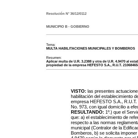
Resolución N°
36/12/0112
MUNICIPIO B - GOBIERNO
Tema:
MULTA HABILITACIONES MUNICIPALES Y BOMBEROS
Resumen:
Aplicar multa de U.R. 3.2388 y otra de U.R. 4.9470 al esta
propiedad de la empresa HEFESTO S.A., R.U.T. 2106846
VISTO:
las presentes actuacione
habilitación del establecimiento d
empresa HEFESTO S.A., R.U.T. 2
No. 973, con igual domicilio a efe
RESULTANDO:
1º.) que el Serv
que: a) el establecimiento de ref
respecto a las normas reglamentar
municipal (Contralor de la Edifica
Bomberos, b) se solicita imponer