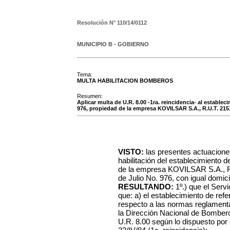
Resolución N°
110/14/0112
MUNICIPIO B - GOBIERNO
Tema:
MULTA HABILITACION BOMBEROS
Resumen:
Aplicar multa de U.R. 8.00 -1ra. reincidencia- al estable
976, propiedad de la empresa KOVILSAR S.A., R.U.T. 215
VISTO:
las presentes actuacione
habilitación del establecimiento 
de la empresa KOVILSAR S.A., R
de Julio No. 976, con igual domici
RESULTANDO:
1º.) que el Serv
que: a) el establecimiento de ref
respecto a las normas reglamentar
la Dirección Nacional de Bombero
U.R. 8.00 según lo dispuesto por