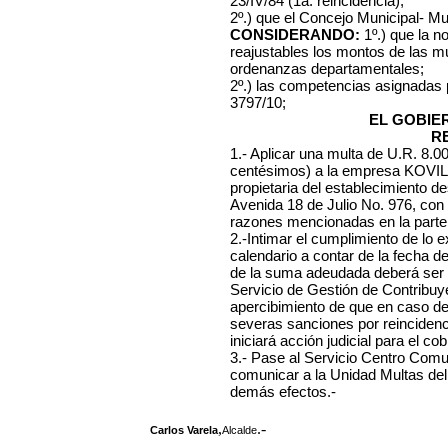
23/IV/84 (1a. reincidencia);
2º.) que el Concejo Municipal- Mu
CONSIDERANDO:
1º.) que la n
reajustables los montos de las mu
ordenanzas departamentales;
2º.) las competencias asignadas
3797/10;
EL GOBIE
R
1.- Aplicar una multa de U.R. 8.
centésimos) a la empresa
KOVIL
propietaria del establecimiento de
Avenida 18 de Julio No. 976, con i
razones mencionadas en la parte 
2.-Intimar el cumplimiento de lo e
calendario a contar de la fecha d
de la suma adeudada deberá ser 
Servicio de Gestión de Contribuye
apercibimiento de que en caso d
severas sanciones por reincidenc
iniciará acción judicial para el co
3.- Pase al Servicio Centro Comuna
comunicar a la Unidad Multas del
demás efectos.-
,
.-
Carlos Varela
Alcalde