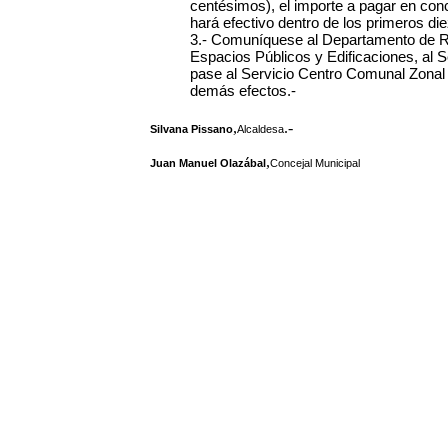
centésimos), el importe a pagar en co
hará efectivo dentro de los primeros di
3.- Comuníquese al Departamento de Re
Espacios Públicos y Edificaciones, al S
pase al Servicio Centro Comunal Zonal N
demás efectos.-
,
.-
Silvana Pissano
Alcaldesa
,
Juan Manuel Olazábal
Concejal Municipal