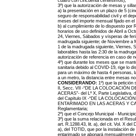
cuatro con cincuenta centésimos);
3º) que la autorización de mesas y sill
a) la presentación en un plazo de 5 (cinc
seguro de responsabilidad civil y el dep
meses del importe mensual fijado en el
b) al cumplimiento de lo dispuesto por R
horarios de uso definidos de Abril a O
24, Viernes, Sábados y vísperas de feri
madrugada siguiente; de Noviembre a 
1 de la madrugada siguiente, Viernes, 
laborables hasta las 2:30 de la madruga
autorización de referencia en caso de n
4º) que durante los meses que se mant
sanitaria debido al COVID-19, rige lo 
para un máximo de hasta 4 personas, la
a un metro, la distancia entre mesas n
CONSIDERANDO:
1º) que la petición 
II, Secc. VII -“DE LA COLOCACIÓN
ACERAS”- del Lº X, Parte Legislativa, d
del Capítulo IX -“DE LA COLOCACI
ENTARIMADO EN LAS ACERAS Y CALZAD
Reglamentaria;
2º) que el Concejo Municipal - Municipi
3º) que la suma relacionada en el Resul
art. R.1288.43, lit. a), del cit. Vol. X del
a), del TOTID, que por la instalación de
entarimado se abonará mensualmente el