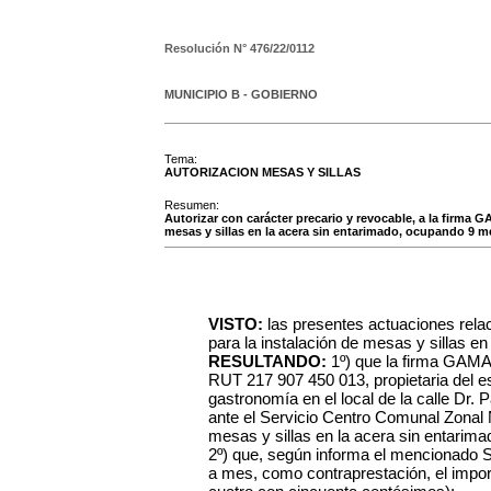
Resolución N°
476/22/0112
MUNICIPIO B - GOBIERNO
Tema:
AUTORIZACION MESAS Y SILLAS
Resumen:
Autorizar con carácter precario y revocable, a la fir
mesas y sillas en la acera sin entarimado, ocupando 9 met
VISTO:
las presentes actuaciones relac
para la instalación de mesas y sillas en 
RESULTANDO:
1º) que la firma G
RUT 217 907 450 013, propietaria del e
gastronomía en el local de la calle Dr. 
ante el Servicio Centro Comunal Zonal Nº
mesas y sillas en la acera sin entarim
2º) que, según informa el mencionado 
a mes, como contraprestación, el impo