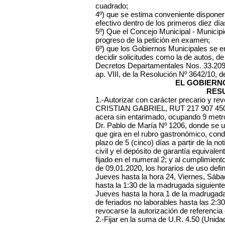
cuadrado;
4º) que se estima conveniente disponer
efectivo dentro de los primeros diez dí
5º) Que el Concejo Municipal - Municip
progreso de la petición en examen;
6º) que los Gobiernos Municipales se 
decidir solicitudes como la de autos, d
Decretos Departamentales Nos. 33.209 
ap. VIII, de la Resolución Nº 3642/10, 
EL GOBIERN
RES
1.-Autorizar con carácter precario y
CRISTIAN GABRIEL, RUT 217 907 450 01
acera sin entarimado, ocupando 9 metros
Dr. Pablo de María Nº 1206, donde se u
que gira en el rubro gastronómico, cond
plazo de 5 (cinco) días a partir de la n
civil y el depósito de garantía equivale
fijado en el numeral 2; y al cumplimient
de 09.01.2020, los horarios de uso defi
Jueves hasta la hora 24, Viernes, Sába
hasta la 1:30 de la madrugada siguien
Jueves hasta la hora 1 de la madrugada
de feriados no laborables hasta las 2:3
revocarse la autorización de referencia
2.-Fijar en la suma de U.R. 4.50 (Unid