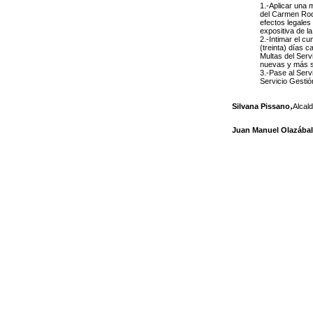
1.-Aplicar una 
del Carmen Rodr
efectos legales
expositiva de l
2.-Intimar el c
(treinta) días c
Multas del Serv
nuevas y más se
3.-Pase al Serv
Servicio Gestió
,
Silvana Pissano
Alcal
Juan Manuel Olazábal