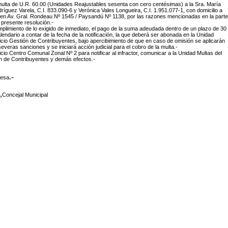
multa de U.R. 60.00 (Unidades Reajustables sesenta con cero centésimas) a la Sra. María
íguez Varela, C.I. 833.090-6 y Verónica Vales Longueira, C.I. 1.951.077-1, con domicilio a
 en Av. Gral. Rondeau Nº 1545 / Paysandú Nº 1138, por las razones mencionadas en la parte
a presente resolución.-
umplimiento de lo exigido de inmediato, el pago de la suma adeudada dentro de un plazo de 30
alendario a contar de la fecha de la notificación, la que deberá ser abonada en la Unidad
icio Gestión de Contribuyentes, bajo apercibimiento de que en caso de omisión se aplicarán
veras sanciones y se iniciará acción judicial para el cobro de la multa.-
icio Centro Comunal Zonal Nº 2 para notificar al infractor, comunicar a la Unidad Multas del
n de Contribuyentes y demás efectos.-
.-
desa
,
Concejal Municipal