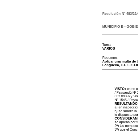
Resolución N°
483/22/
MUNICIPIO B - GOBI
Tema:
VARIOS
Resumen:
Aplicar una multa de U
Longueira, C.I. 1.951.
VISTO:
estos o
/ Paysandú Nº 1
833.090-6 y Ver
Nº 1545 / Pays
RESULTANDO
a) en inspecció
b) se solicita 
lo dispuesto por
CONSIDERAN
se aplican por 
2º) las compet
3º) que el Conc