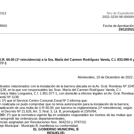
0112
Nro de Expediente
2022-3230-98-00000
ERNO
Fecha de Aprobación
19
/
12
/
202
.R. 60.00 (1ª reincidencia) a la Sra. María del Carmen Rodríguez Varela, C.I. 833.090-6 
077-1
Montevideo,
19
de
Diciembre
de
2022
.
brados relacionados con la instalación de la barrera ubicada en la Av. Gral. Rondeau Nº 154
138, en la que son responsables las Sras. María del Carmen Rodríguez Varela, C.I.
ónica Vales Longueira, C.I. 1.951.077-1, con domicilio a efectos legales en Av. Gral. Rondea
andú Nº 1138;
:
1º) que el Servicio Centro Comunal Zonal Nº 2 informa que:
n realizada se pudo comprobar que no tenía autorización para la instalación de la barrera;
la aplicación de una multa de U.R 60.00, por barrera no reglamentaria (1ª reincidencia), según
 el Decreto Nº 21.626, Art. 3, Nral. 3, Lit. B, promulgado el 23/IV/84;
DO:
1º) que la normativa vigente fija en unidades reajustables los montos de las multas que
transgredir las ordenanzas departamenteales;
encias asignadas por Resoluciones Nos. 3642/10 y 3797/10;
ejo Municipal - Municipio B, manifiesta su conformidad;
EL GOBIERNO MUNICIPAL B
RESUELVE: