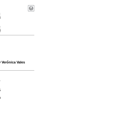
:
4
:
2
y Verónica Vales
-
5
u