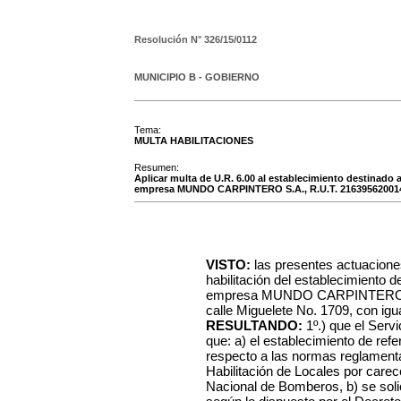
Resolución N°
326/15/0112
MUNICIPIO B - GOBIERNO
Tema:
MULTA HABILITACIONES
Resumen:
Aplicar multa de U.R. 6.00 al establecimiento destinado a 
empresa MUNDO CARPINTERO S.A., R.U.T. 216395620014
VISTO:
las presentes actuacione
habilitación del establecimiento d
empresa MUNDO CARPINTERO S.A
calle Miguelete No. 1709, con igua
RESULTANDO:
1º.) que el Serv
que: a) el establecimiento de ref
respecto a las normas reglamentar
Habilitación de Locales por carece
Nacional de Bomberos, b) se soli