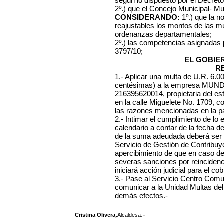
según lo dispuesto por el Decret
2º.) que el Concejo Municipal- Mu
CONSIDERANDO:
1º.) que la n
reajustables los montos de las mu
ordenanzas departamentales;
2º.) las competencias asignadas
3797/10;
EL GOBIE
R
1.- Aplicar una multa de U.R. 6.
centésimas) a la empresa
MUNDO
216395620014, propietaria del est
en la calle Miguelete No. 1709, co
las razones mencionadas en la par
2.- Intimar el cumplimiento de lo 
calendario a contar de la fecha d
de la suma adeudada deberá ser 
Servicio de Gestión de Contribuye
apercibimiento de que en caso d
severas sanciones por reincidenc
iniciará acción judicial para el co
3.- Pase al Servicio Centro Comuna
comunicar a la Unidad Multas del
demás efectos.-
,
.-
Cristina Olivera
Alcaldesa