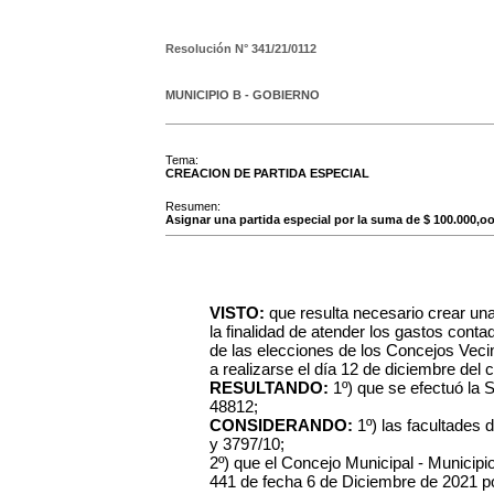
Resolución N°
341/21/0112
MUNICIPIO B - GOBIERNO
Tema:
CREACION DE PARTIDA ESPECIAL
Resumen:
Asignar una partida especial por la suma de $ 100.000,o
VISTO:
que resulta necesario crear una
la finalidad de atender los gastos cont
de las elecciones de los Concejos Vecin
a realizarse el día 12 de diciembre del c
RESULTANDO:
1º) que se efectuó la 
48812;
CONSIDERANDO:
1º) las facultades
y 3797/10;
2º) que el Concejo Municipal - Municipi
441 de fecha 6 de Diciembre de 2021 po