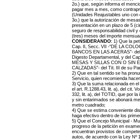
2o.) que, según informa el menci
pagar mes a mes, como contrapre
(Unidades Reajustables uno con 
3o.) que la autorización de mesas
presentación en un plazo de 5 (cin
seguro de responsabilidad civil y 
(tres) meses del importe mensual 
CONSIDERANDO
: 1) Que la pet
Cap. II, Secc. VII -“DE LA C
BANCOS EN LAS ACERAS”- del Lº X
Digesto Departamental, y del 
MESAS Y SILLAS CON O SIN 
CALZADAS”- del Tít. III de su Pa
2) Que en tal sentido se ha pronu
Servicio, quien recomienda hacer l
3) Que la suma relacionada en el
el art. R.1288.43, lit. a), del cit. 
332, lit. a), del TOTID, que por la
y sin entarimados se abonará me
metro cuadrado;
4) Que se estima conveniente dis
haga efectivo dentro de los prim
5) Que el Concejo Municipal - Mu
progreso de la petición en exame
encuentran provistos de competen
autos, de acuerdo con la Ley Nº