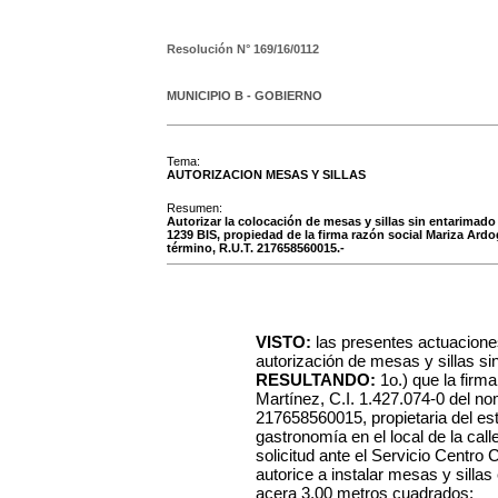
Resolución N°
169/16/0112
MUNICIPIO B - GOBIERNO
Tema:
AUTORIZACION MESAS Y SILLAS
Resumen:
Autorizar la colocación de mesas y sillas sin entarimado e
1239 BIS, propiedad de la firma razón social Mariza Ard
término, R.U.T. 217658560015.-
VISTO:
las presentes actuaciones
autorización de mesas y sillas sin
RESULTANDO:
1o.) que la firm
Martínez, C.I. 1.427.074-0 del n
217658560015, propietaria del es
gastronomía en el local de la cal
solicitud ante el Servicio Centro
autorice a instalar mesas y silla
acera 3.00 metros cuadrados;