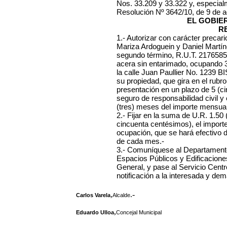
Nos. 33.209 y 33.322 y, especialme
Resolución Nº 3642/10, de 9 de a
EL GOBIE
R
1.- Autorizar con carácter precari
Mariza Ardoguein y Daniel Martín
segundo término, R.U.T. 21765856
acera sin entarimado, ocupando 3
la calle Juan Paullier No. 1239 B
su propiedad, que gira en el rubr
presentación en un plazo de 5 (cin
seguro de responsabilidad civil y 
(tres) meses del importe mensual 
2.- Fijar en la suma de U.R. 1.5
cincuenta centésimos), el import
ocupación, que se hará efectivo d
de cada mes.-
3.- Comuníquese al Departamento
Espacios Públicos y Edificaciones
General, y pase al Servicio Cent
notificación a la interesada y dem
,
.-
Carlos Varela
Alcalde
,
Eduardo Ulloa
Concejal Municipal