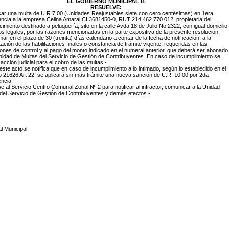
EL GOBIERNO MUNICIPAL B
RESUELVE:
icar una multa de U.R.7.00 (Unidades Reajustables siete con cero centésimas) en 1era.
encia a la empresa Celina Amaral CI 3681450-0, RUT 214.462.770.012, propietaria del
cimiento destinado a peluquería, sito en la calle Avda 18 de Julio No.2322, con igual domicilio
os legales, por las razones mencionadas en la parte expositiva de la presente resolución.-
timar en el plazo de 30 (treinta) días calendario a contar de la fecha de notificación, a la
ación de las habilitaciones finales o constancia de trámite vigente, requeridas en las
ones de control y al pago del monto indicado en el numeral anterior, que deberá ser abonado
nidad de Multas del Servicio de Gestión de Contribuyentes. En caso de incumplimiento se
á acción judicial para el cobro de las multas.-
 este acto se notifica que en caso de incumplimiento a lo intimado, según lo establecido en el
 21626 Art 22, se aplicará sin más trámite una nueva sanción de U.R. 10.00 por 2da
encia.-
se al Servicio Centro Comunal Zonal Nº 2 para notificar al infractor, comunicar a la Unidad
del Servicio de Gestión de Contribuyentes y demás efectos.-
l Municipal