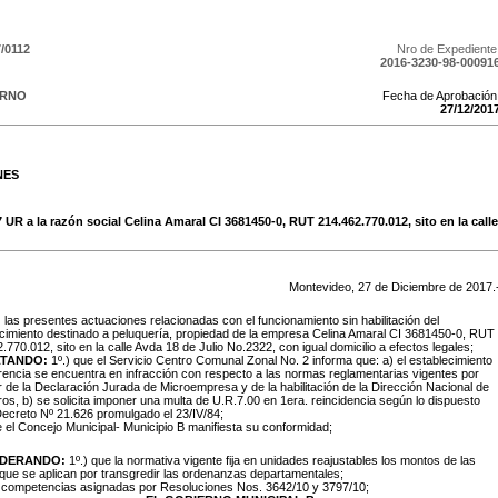
/0112
Nro de Expediente
2016-3230-98-00091
ERNO
Fecha de Aprobación
27
/
12
/
201
NES
 UR a la razón social Celina Amaral CI 3681450-0, RUT 214.462.770.012, sito en la call
Montevideo,
27
de
Diciembre
de
2017
.
:
las presentes actuaciones relacionadas con el funcionamiento sin habilitación del
cimiento destinado a peluquería, propiedad de la empresa Celina Amaral CI 3681450-0, RUT
.770.012, sito en la calle Avda 18 de Julio No.2322, con igual domicilio a efectos legales;
TANDO:
1º.) que el Servicio Centro Comunal Zonal No. 2 informa que: a) el establecimiento
rencia se encuentra en infracción con respecto a las normas reglamentarias vigentes por
 de la Declaración Jurada de Microempresa y de la habilitación de la Dirección Nacional de
s, b) se solicita imponer una multa de U.R.7.00 en 1era. reincidencia según lo dispuesto
Decreto Nº 21.626 promulgado el 23/IV/84;
e el Concejo Municipal- Municipio B manifiesta su conformidad;
IDERANDO:
1º.) que la normativa vigente fija en unidades reajustables los montos de las
que se aplican por transgredir las ordenanzas departamentales;
s competencias asignadas por Resoluciones Nos. 3642/10 y 3797/10;