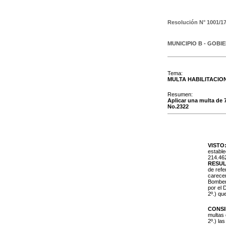
Resolución N°
1001/17
MUNICIPIO B - GOBI
Tema:
MULTA HABILITACIO
Resumen:
Aplicar una multa de 7
No.2322
VISTO
estable
214.462
RESUL
de refe
carecer
Bombero
por el 
2º.) qu
CONS
multas 
2º.) la