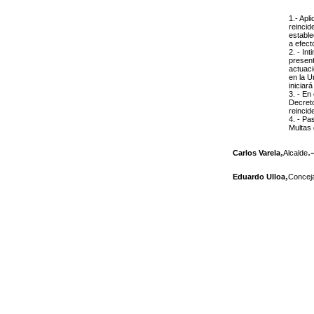
1.- Apl
reincid
estable
a efect
2. - In
present
actuaci
en la U
iniciar
3. - En
Decreto
reincid
4. - Pa
Multas 
,
.-
Carlos Varela
Alcalde
,
Eduardo Ulloa
Conceja