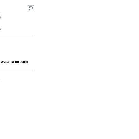
:
6
:
7
e Avda 18 de Julio
-