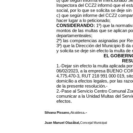
b) que según informa el mencionado Ser
Inspectora del CCZ2 informó que el est
social, por lo que se solicita se deje sin
c) que según informe del CCZ2 comparte
hacer lugar a lo peticionado;
CONSIDERANDO:
1º) que la normativa
montos de las multas que se aplican po
departamenteales;
2º) las competencias asignadas por Re
3º) que la Dirección del Municipio B da
y solicita se deje sin efecto la multa de 
EL GOBIERN
RES
1.-Dejar sin efecto la multa aplicada p
06/02/2023, a la empresa BUENO CO
4.775.470-3, RUT 218 991 000 019, sito 
domicilio a efectos legales, por las ra
de la presente resolución.-
2.-Pase al Servicio Centro Comunal Zona
comunicar a la Unidad Multas del Serv
efectos.
,
.-
Silvana Pissano
Alcaldesa
,
Juan Manuel Olazábal
Concejal Municipal