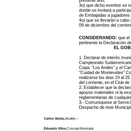
presente año;
3o) que dicho eventos se re
donde se invitará a partici
de Embajadas a jugadores 
4o) que se llevarán a cabo 
09 de diciembre del corrien
CONSIDERANDO:
que el 
pertinente la Declaración d
EL GOB
1. Declarar de interés munic
Campeonato Sudamericano 
Copa: "Los Andes" y el Cam
"Cuidad de Montevideo" Cop
realizarse los días 19 al 2
del corriente, en el Club de
2. Establecer que la declar
apoyos materiales ni la ex
reglamentarias de cualquier
3.- Comuníquese al Servici
Despacho de éste Municipio 
,
.-
Carlos Varela
Alcalde
,
Eduardo Ulloa
Concejal Municipal