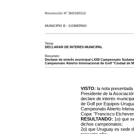
Resolución N°
360/18/0112
MUNICIPIO B - GOBIERNO
Tema:
DECLARAR DE INTERES MUNICIPAL
Resumen:
Declarar de interés municipal LXXII Campeonato Sudame
Campeonato Abierto Internacional de Golf "Ciudad de M
VISTO:
la nota presentada p
Presidente de la Asociació
declare de interés munici
de Golf por Equipos-Urugu
Campeonato Abierto Intena
Copa: "Francisco Etcheverr
RESULTANDO:
1o) que se
dichos campeonatos;
2o) que Uruguay es sede d