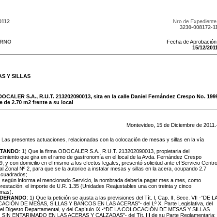
0112
Nro de Expediente
3230-008172-1
ERNO
Fecha de Aprobación
15
/
12
/
201
S Y SILLAS
ODOCALER S.A., R.U.T. 213202090013, sita en la calle Daniel Fernández Crespo No. 199
e de 2.70 m2 frente a su local
Montevideo,
15
de
Diciembre
de
2011
.
: Las presentes actuaciones, relacionadas con la colocación de mesas y sillas en la vía
;
LTANDO
: 1) Que la firma ODOCALER S.A., R.U.T. 213202090013, propietaria del
cimiento que gira en el ramo de gastronomía en el local de la Avda. Fernández Crespo
, y con domicilio en el mismo a los efectos legales, presentó solicitud ante el Servicio Centr
 Zonal Nº 2, para que se la autorice a instalar mesas y sillas en la acera, ocupando 2.7
 cuadrados;
, según informa el mencionado Servicio, la nombrada debería pagar mes a mes, como
restación, el importe de U.R. 1.35 (Unidades Reajustables una con treinta y cinco
imas).
IDERANDO
: 1) Que la petición se ajusta a las previsiones del Tít. I, Cap. II, Secc. VII -“DE L
CIÓN DE MESAS, SILLAS Y BANCOS EN LAS ACERAS”- del Lº X, Parte Legislativa, del
 del Digesto Departamental, y del Capítulo IX -“DE LA COLOCACIÓN DE MESAS Y SILLAS
SIN ENTARIMADO EN LAS ACERAS Y CALZADAS”- del Tít. III de su Parte Reglamentaria;