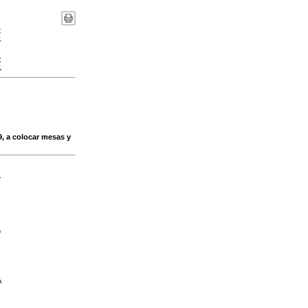
:
1
:
1
9, a colocar mesas y
-
o
A