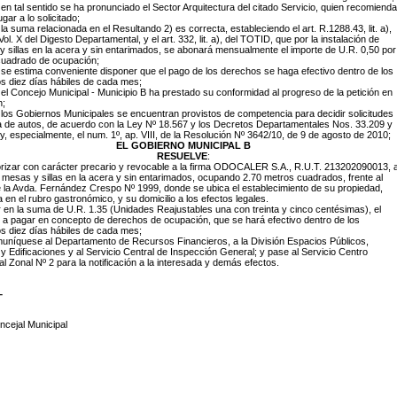
en tal sentido se ha pronunciado el Sector Arquitectura del citado Servicio, quien recomienda
gar a lo solicitado;
la suma relacionada en el Resultando 2) es correcta, estableciendo el art. R.1288.43, lit. a),
. Vol. X del Digesto Departamental, y el art. 332, lit. a), del TOTID, que por la instalación de
 sillas en la acera y sin entarimados, se abonará mensualmente el importe de U.R. 0,50 por
cuadrado de ocupación;
se estima conveniente disponer que el pago de los derechos se haga efectivo dentro de los
s diez días hábiles de cada mes;
el Concejo Municipal - Municipio B ha prestado su conformidad al progreso de la petición en
;
los Gobiernos Municipales se encuentran provistos de competencia para decidir solicitudes
 de autos, de acuerdo con la Ley Nº 18.567 y los Decretos Departamentales Nos. 33.209 y
y, especialmente, el num. 1º, ap. VIII, de la Resolución Nº 3642/10, de 9 de agosto de 2010;
EL GOBIERNO MUNICIPAL B
RESUELVE
:
orizar con carácter precario y revocable a la firma ODOCALER S.A., R.U.T. 213202090013, 
r mesas y sillas en la acera y sin entarimados, ocupando 2.70 metros cuadrados, frente al
e la Avda. Fernández Crespo Nº 1999, donde se ubica el establecimiento de su propiedad,
a en el rubro gastronómico, y su domicilio a los efectos legales.
ar en la suma de U.R. 1.35 (Unidades Reajustables una con treinta y cinco centésimas), el
 a pagar en concepto de derechos de ocupación, que se hará efectivo dentro de los
s diez días hábiles de cada mes;
uníquese al Departamento de Recursos Financieros, a la División Espacios Públicos,
 y Edificaciones y al Servicio Central de Inspección General; y pase al Servicio Centro
 Zonal Nº 2 para la notificación a la interesada y demás efectos.
-
ncejal Municipal