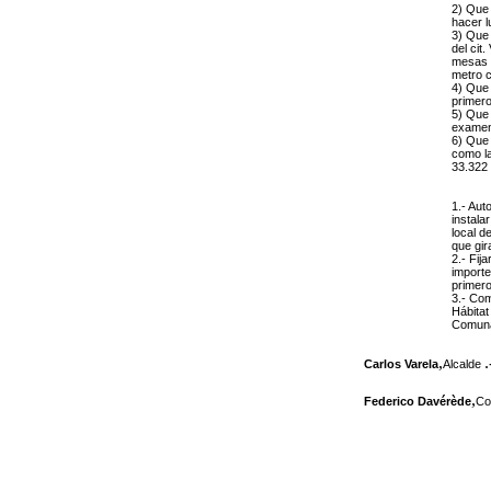
2) Que 
hacer lu
3) Que 
del cit
mesas y
metro 
4) Que 
primero
5) Que 
examen
6) Que 
como la
33.322 
1.- Aut
instala
local d
que gir
2.- Fij
importe
primero
3.- Com
Hábitat
Comunal
,
.
Carlos Varela
Alcalde
,
Federico Davérède
Co