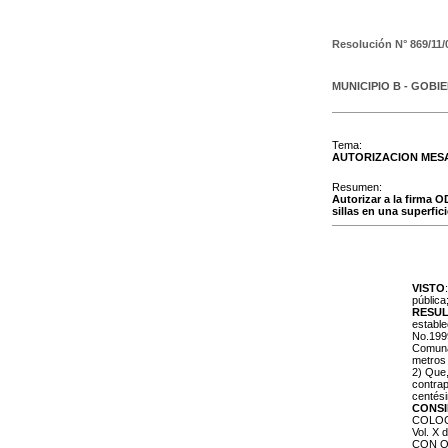
Resolución N°
869/11/
MUNICIPIO B - GOBI
Tema:
AUTORIZACION MESA
Resumen:
Autorizar a la firma 
sillas en una superfici
VISTO
pública
RESU
estable
No.1999
Comunal
metros
2) Que
contrap
centés
CONS
COLOCA
Vol. X
CON O 