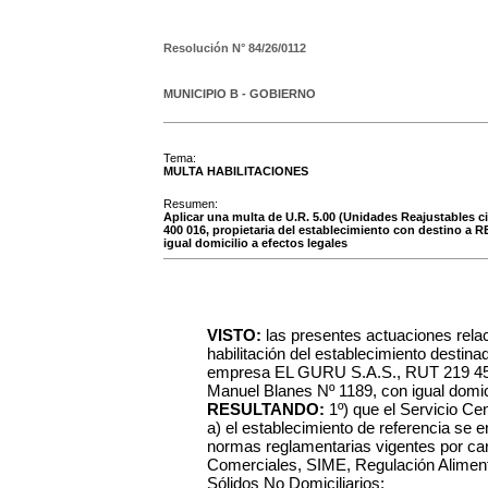
Resolución N°
84/26/0112
MUNICIPIO B - GOBIERNO
Tema:
MULTA HABILITACIONES
Resumen:
Aplicar una multa de U.R. 5.00 (Unidades Reajustables 
400 016, propietaria del establecimiento con destino a
igual domicilio a efectos legales
VISTO:
las presentes actuaciones rela
habilitación del establecimiento dest
empresa EL GURU S.A.S., RUT 219 454 
Manuel Blanes Nº 1189, con igual domici
RESULTANDO:
1º) que el Servicio C
a) el establecimiento de referencia se 
normas reglamentarias vigentes por care
Comerciales, SIME, Regulación Aliment
Sólidos No Domiciliarios;