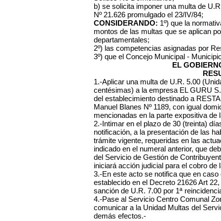
b) se solicita imponer una multa de U.R
Nº 21.626 promulgado el 23/IV/84;
CONSIDERANDO:
1º) que la normativa
montos de las multas que se aplican po
departamentales;
2º) las competencias asignadas por Re
3º) que el Concejo Municipal - Municipi
EL GOBIERN
RES
1.-Aplicar una multa de U.R. 5.00 (Uni
centésimas) a la empresa EL GURU S.A
del establecimiento destinado a REST
Manuel Blanes Nº 1189, con igual domici
mencionadas en la parte expositiva de l
2.-Intimar en el plazo de 30 (treinta) dí
notificación, a la presentación de las ha
trámite vigente, requeridas en las actu
indicado en el numeral anterior, que d
del Servicio de Gestión de Contribuyen
iniciará acción judicial para el cobro de 
3.-En este acto se notifica que en caso
establecido en el Decreto 21626 Art 22,
sanción de U.R. 7.00 por 1ª reincidenci
4.-Pase al Servicio Centro Comunal Zonal
comunicar a la Unidad Multas del Servi
demás efectos.-