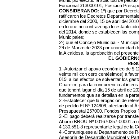
Municipio efectuó la solicitud de pedido
Funcional 313000101, Posición Presup
CONSIDERANDO:
1º) que por Decreto
ratificaron los Decretos Departamentale
diciembre del 2009, 15 de abril del 201
en lo que no contravenga lo establecido
del 2014, donde se establecen las com
Municipales;
2º) que el Concejo Municipal - Municip
29 de Marzo de 2023 por unanimidad de i
la Alcaldesa, la aprobación del present
EL GOBIERN
RES
1.-Autorizar el apoyo económico de $ 
veinte mil con cero centésimos) a fa
019, a los efectos de solventar los gas
Cuareim, para la concurrencia al inter
que tendrá lugar el día 15 de abril de 2
fundamentos que se detallan en la parte
2.-Establecer que la erogación de refere
de pedido FI Nº 124909, afectando al Á
Presupuestal 257000, Fondos Propios 
3.-El pago deberá realizarse por transf
Ahorro BROU Nº 001670357-00001 a nom
4.130.591-8 representante legal de la
4.-Comuníquese al Departamento de Rec
Asesoría de Desarrollo Municipal y Par