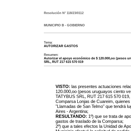
Resolución N°
118/23/0112
MUNICIPIO B - GOBIERNO
Tema:
AUTORIZAR GASTOS
Resumen:
Autorizar el apoyo económico de $ 120.000,oo (pesos u
SRL, RUT 217 615 570 019
VISTO:
las presentes actuaciones rel
120.000,oo (pesos uruguayos ciento vei
TATYBUS SRL, RUT 217 615 570 019, par
Comparsa Lonjas de Cuareim, quienes co
"Llamadas de San Telmo" que tendrá lug
Aires - Argentina;
RESULTANDO:
1º) que se trata de ap
gastos de traslado de la Comparsa;
2º) que a tales efectos la Unidad de A