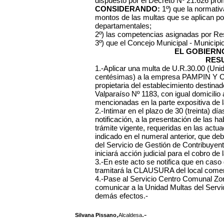
dispuesto por el Decreto Nº 21.626 pro
CONSIDERANDO:
1º) que la normativa
montos de las multas que se aplican po
departamentales;
2º) las competencias asignadas por Re
3º) que el Concejo Municipal - Municipi
EL GOBIERN
RES
1.-Aplicar una multa de U.R.30.00 (Uni
centésimas) a la empresa PAMPIN Y C
propietaria del establecimiento destina
Valparaíso Nº 1183, con igual domicilio 
mencionadas en la parte expositiva de l
2.-Intimar en el plazo de 30 (treinta) dí
notificación, a la presentación de las ha
trámite vigente, requeridas en las actu
indicado en el numeral anterior, que d
del Servicio de Gestión de Contribuyen
iniciará acción judicial para el cobro de 
3.-En este acto se notifica que en caso
tramitará la CLAUSURA del local comer
4.-Pase al Servicio Centro Comunal Zonal
comunicar a la Unidad Multas del Servi
demás efectos.-
,
.-
Silvana Pissano
Alcaldesa