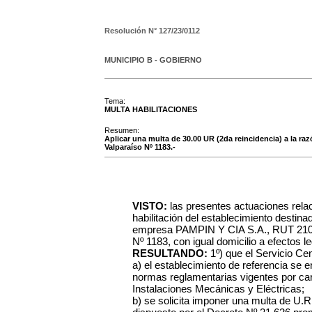
Resolución N°
127/23/0112
MUNICIPIO B - GOBIERNO
Tema:
MULTA HABILITACIONES
Resumen:
Aplicar una multa de 30.00 UR (2da reincidencia) a la ra
Valparaíso Nº 1183.-
VISTO:
las presentes actuaciones rela
habilitación del establecimiento desti
empresa PAMPIN Y CIA S.A., RUT 210 70
Nº 1183, con igual domicilio a efectos l
RESULTANDO:
1º) que el Servicio C
a) el establecimiento de referencia se 
normas reglamentarias vigentes por care
Instalaciones Mecánicas y Eléctricas;
b) se solicita imponer una multa de U.R.