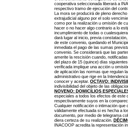
cooperativa seleccionada liberará a I
respectivo tramo de ejecución del contr
La mora se producirá de pleno derecho s
extrajudicial alguno por el solo vencimi
como por la realización u omisión de c
hacer o no hacer algo contrario a lo est
incumplimiento de todas o cualesquiera 
dará lugar al inicio, previa constatación
de este convenio, quedando el Municipi
inmediata el pago de las sumas prevista
convenio. Se considerará que las parte
amerite la rescisión cuando, notificadas
del plazo de 15 (quince) días siguientes
verificada implique una acción u omisió
de aplicación las normas que regulan l
administrativo que rige en la Intende
conocer y aceptar.
OCTAVO: INDIVISI
indivisibilidad del objeto de las obligac
NOVENO: DOMICILIOS ESPECIALE
especiales a todos los efectos de este 
respectivamente suyos en la comparec
Cualquier notificación o intimación que 
válidamente efectuada si es hecha a los
documento, por medio de telegrama col
diera certeza de su realización.
DÉCIM
INACOOP acredita la representación inv