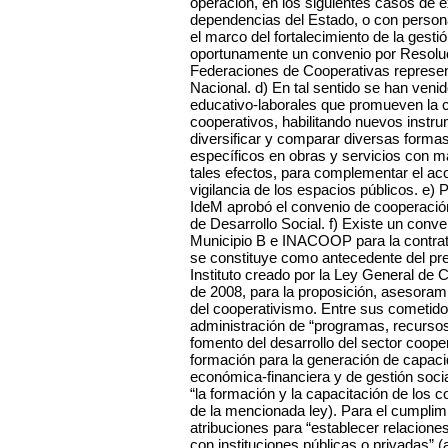
operación, en los siguientes casos de 
dependencias del Estado, o con persona
el marco del fortalecimiento de la gesti
oportunamente un convenio por Resoluc
Federaciones de Cooperativas represen
Nacional. d) En tal sentido se han veni
educativo-laborales que promueven la 
cooperativos, habilitando nuevos instr
diversificar y comparar diversas formas
específicos en obras y servicios con m
tales efectos, para complementar el ac
vigilancia de los espacios públicos. e) 
IdeM aprobó el convenio de cooperació
de Desarrollo Social. f) Existe un conve
Municipio B e INACOOP para la contrata
se constituye como antecedente del pr
Instituto creado por la Ley General de
de 2008, para la proposición, asesoramie
del cooperativismo. Entre sus cometido
administración de “programas, recursos
fomento del desarrollo del sector coope
formación para la generación de capaci
económica-financiera y de gestión socia
“la formación y la capacitación de los coo
de la mencionada ley). Para el cumplim
atribuciones para “establecer relacion
con instituciones públicas o privadas” (ar