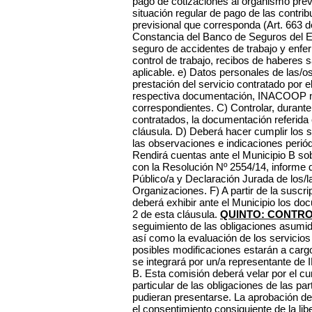
pago de cotizaciones al organismo previ
situación regular de pago de las contrib
previsional que corresponda (Art. 663 de
Constancia del Banco de Seguros del Es
seguro de accidentes de trabajo y enfer
control de trabajo, recibos de haberes 
aplicable. e) Datos personales de las/
prestación del servicio contratado por e
respectiva documentación, INACOOP n
correspondientes. C) Controlar, durante
contratados, la documentación referida e
cláusula. D) Deberá hacer cumplir los s
las observaciones e indicaciones perió
Rendirá cuentas
ante el Municipio B so
con la Resolución Nº 2554/14, informe 
Público/a y Declaración Jurada de los/l
Organizaciones. F) A partir de la susc
deberá exhibir ante el Municipio los doc
2 de esta cláusula.
QUINTO: CONTRO
seguimiento de las obligaciones asumid
así como la evaluación de los servicios
posibles modificaciones estarán a car
se integrará por un/a representante de
B. Esta comisión deberá velar por el c
particular de las obligaciones de las pa
pudieran presentarse. La aprobación de
el consentimiento consiguiente de la li