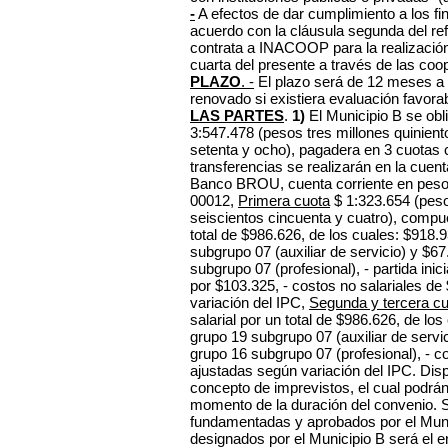
-
A efectos de dar cumplimiento a los fin
acuerdo con la cláusula segunda del re
contrata a INACOOP para la realización 
cuarta del presente a través de las coo
PLAZO
. -
El plazo será de 12 meses
a
renovado si existiera evaluación favora
LAS PARTES
.
1)
El Municipio B se obli
3:547.478 (pesos tres millones quinient
setenta y ocho), pagadera en 3 cuotas 
transferencias se realizarán en la cue
Banco BROU, cuenta corriente en pes
00012,
Primera cuota
$ 1:323.654 (pesos
seiscientos cincuenta y cuatro), compu
total de $986.626, de los cuales: $918.
subgrupo 07 (auxiliar de servicio) y $6
subgrupo 07 (profesional), - partida in
por $103.325, - costos no salariales de
variación del IPC,
Segunda y tercera c
salarial por un total de $986.626, de lo
grupo 19 subgrupo 07 (auxiliar de servi
grupo 16 subgrupo 07 (profesional), - c
ajustadas según variación del IPC. Di
concepto de imprevistos, el cual podrán
momento de la duración del convenio. 
fundamentadas y aprobados por el Muni
designados por el Municipio B será el e