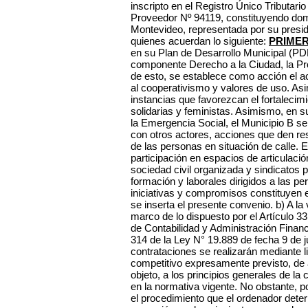
inscripto en el Registro Único Tributar
Proveedor Nº 94119, constituyendo domi
Montevideo, representada por su presid
quienes acuerdan lo siguiente:
PRIME
en su Plan de Desarrollo Municipal (P
componente Derecho a la Ciudad, la Pr
de esto, se establece como acción el 
al cooperativismo y valores de uso. As
instancias que favorezcan el fortalecim
solidarias y feministas. Asimismo, en 
la Emergencia Social, el Municipio B s
con otros actores, acciones que den re
de las personas en situación de calle.
participación en espacios de articulació
sociedad civil organizada y sindicatos 
formación y laborales dirigidos a las 
iniciativas y compromisos constituyen e
se inserta el presente convenio. b) A la
marco de lo dispuesto por el Artículo 33
de Contabilidad y Administración Financi
314 de la Ley N° 19.889 de fecha 9 de ju
contrataciones se realizarán mediante li
competitivo expresamente previsto, de
objeto, a los principios generales de la 
en la normativa vigente. No obstante, p
el procedimiento que el ordenador deter