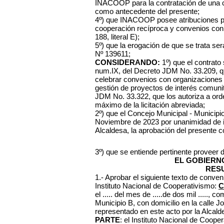
INACOOP para la contratación de una co
como antecedente del presente;
4º) que INACOOP posee atribuciones pa
cooperación recíproca y convenios con i
188, literal E);
5º) que la erogación de que se trata ser
Nº 139611;
CONSIDERANDO:
1º) que el contrato 
num.IX, del Decreto JDM No. 33.209, qu
celebrar convenios con organizaciones e
gestión de proyectos de interés comunitar
JDM No. 33.322, que los autoriza a ord
máximo de la licitación abreviada;
2º) que el Concejo Municipal - Municipi
Noviembre de 2023 por unanimidad de int
Alcaldesa, la aprobación del presente c
3º) que se entiende pertinente proveer 
EL GOBIERN
RES
1.- Aprobar el siguiente texto de conveni
Instituto Nacional de Cooperativismo:
C
el ..... del mes de .....de dos mil ....., 
Municipio B, con domicilio en la calle
representado en este acto por la Alcal
PARTE
: el Instituto Nacional de Coop