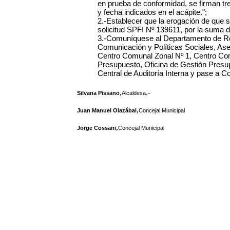
en prueba de conformidad, se firman tr
y fecha indicados en el acápite.";
2.-Establecer que la erogación de que s
solicitud SPFI Nº 139611, por la suma d
3.-Comuníquese al Departamento de Re
Comunicación y Políticas Sociales, Ases
Centro Comunal Zonal Nº 1, Centro Com
Presupuesto, Oficina de Gestión Presup
Central de Auditoría Interna y pase a C
,
.-
Silvana Pissano
Alcaldesa
,
Juan Manuel Olazábal
Concejal Municipal
,
Jorge Cossani
Concejal Municipal