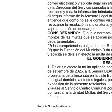
correo electrónico y solicita dejar sin ef
c) la Dirección del Servicio consulta a
recibidos y toda la información brindada
d) según informe de la Asesora Legal d
entiende que como no se le confirió vist
revocarse la resolución sancionatoria, y 
la presentación de descargos;
CONSIDERANDO:
1º) que la normativa
montos de las multas que se aplican po
departamentales;
2º) las competencias asignadas por Re
3º) que la Dirección del Municipio B da
y solicita se deje sin efecto la multa de 
EL GOBIERN
RES
1.-Dejar sin efecto la multa aplicada p
de setiembre de 2025, a la Señora B
propietaria de la finca sita en la calle
con igual domicilio a efectos legales, 
expositiva de la presente resolución.-
2.-Pase al Servicio Centro Comunal Zona
comunicar a la Unidad Multas del Serv
efectos.-
,
.-
Patricia Soria
Alcaldesa