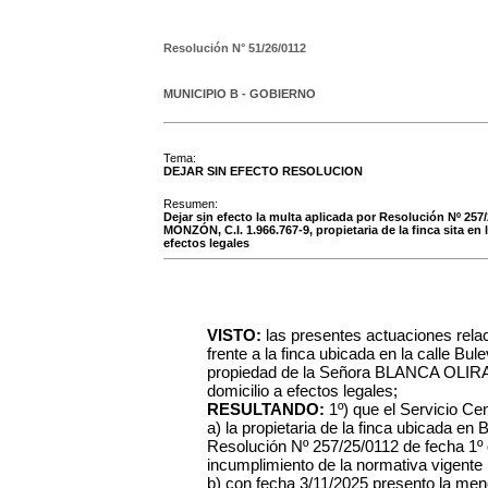
Resolución N°
51/26/0112
MUNICIPIO B - GOBIERNO
Tema:
DEJAR SIN EFECTO RESOLUCION
Resumen:
Dejar sin efecto la multa aplicada por Resolución Nº 25
MONZÓN, C.I. 1.966.767-9, propietaria de la finca sita en
efectos legales
VISTO:
las presentes actuaciones rela
frente a la finca ubicada en la calle B
propiedad de la Señora BLANCA OLIRA
domicilio a efectos legales;
RESULTANDO:
1º) que el Servicio C
a) la propietaria de la finca ubicada e
Resolución Nº 257/25/0112 de fecha 1º 
incumplimiento de la normativa vigent
b) con fecha 3/11/2025 presento la men