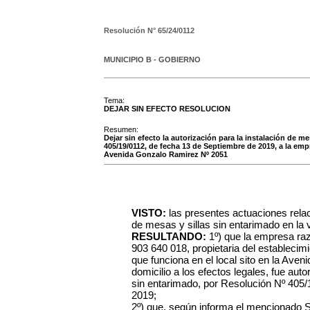
Resolución N°
65/24/0112
MUNICIPIO B - GOBIERNO
Tema:
DEJAR SIN EFECTO RESOLUCION
Resumen:
Dejar sin efecto la autorización para la instalación de m
405/19/0112, de fecha 13 de Septiembre de 2019, a la empr
Avenida Gonzalo Ramirez Nº 2051
VISTO:
las presentes actuaciones relac
de mesas y sillas sin entarimado en la v
RESULTANDO:
1º) que la empresa ra
903 640 018, propietaria del establecim
que funciona en el local sito en la Ave
domicilio a los efectos legales, fue auto
sin entarimado, por Resolución Nº 405/
2019;
2º) que, según informa el mencionado 