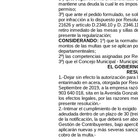
mantiene una deuda la cual le es imposib
permiso;
3º) que ante el pedido formulado, se sol
por infracción a lo dispuesto por Resol
21626 y artículo D.2346.10 y D. 2346.1
retiro inmediato de las mesas y sillas d
presente la regularización;
CONSIDERANDO:
1º) que la normativa
montos de las multas que se aplican po
departamenteales;
2º) las competencias asignadas por Re
3º) que el Concejo Municipal - Municipi
EL GOBIERN
RES
1.-Dejar sin efecto la autorización para 
entarimado en acera, otorgada por Reso
Septiembre de 2019, a la empresa razón
903 640 018, sita en la Avenida Gonzalo
los efectos legales, por las razones me
presente resolución.-
2.-Intimar el cumplimiento de lo exigid
adeudada dentro de un plazo de 30 (trei
de la notificación, la que deberá ser ab
Gestión de Contribuyentes, bajo aperci
aplicarán nuevas y más severas sancione
cobro de la multa.-