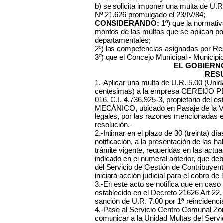
b) se solicita imponer una multa de U.R
Nº 21.626 promulgado el 23/IV/84;
CONSIDERANDO:
1º) que la normativa
montos de las multas que se aplican po
departamentales;
2º) las competencias asignadas por Re
3º) que el Concejo Municipal - Municipi
EL GOBIERN
RES
1.-Aplicar una multa de U.R. 5.00 (Uni
centésimas) a la empresa CEREIJO
016, C.I. 4.736.925-3, propietario del 
MECÁNICO, ubicado en Pasaje de la Vía
legales, por las razones mencionadas en
resolución.-
2.-Intimar en el plazo de 30 (treinta) dí
notificación, a la presentación de las ha
trámite vigente, requeridas en las actu
indicado en el numeral anterior, que d
del Servicio de Gestión de Contribuyen
iniciará acción judicial para el cobro de 
3.-En este acto se notifica que en caso
establecido en el Decreto 21626 Art 22,
sanción de U.R. 7.00 por 1ª reincidenci
4.-Pase al Servicio Centro Comunal Zonal
comunicar a la Unidad Multas del Servi