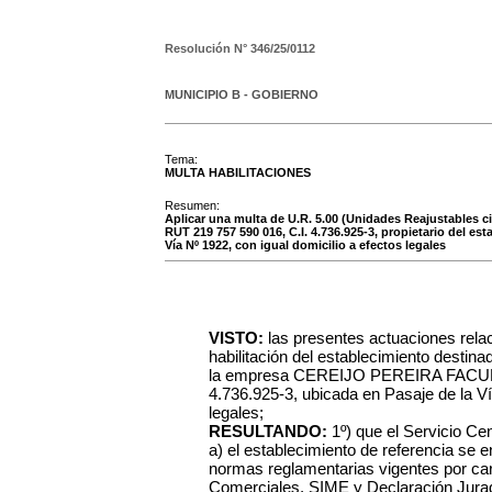
Resolución N°
346/25/0112
MUNICIPIO B - GOBIERNO
Tema:
MULTA HABILITACIONES
Resumen:
Aplicar una multa de U.R. 5.00 (Unidades Reajustable
RUT 219 757 590 016, C.I. 4.736.925-3, propietario del 
Vía Nº 1922, con igual domicilio a efectos legales
VISTO:
las presentes actuaciones rela
habilitación del establecimiento des
la empresa CEREIJO PEREIRA FACUND
4.736.925-3, ubicada en Pasaje de la Ví
legales;
RESULTANDO:
1º) que el Servicio C
a) el establecimiento de referencia se 
normas reglamentarias vigentes por care
Comerciales, SIME y Declaración Jurad