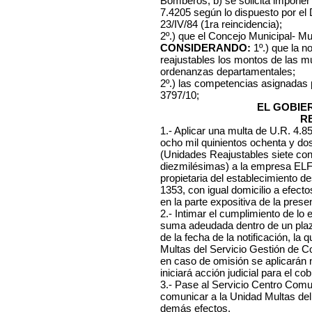
Bomberos, b) se solicita imponer
7.4205 según lo dispuesto por el
23/IV/84 (1ra reincidencia);
2º.) que el Concejo Municipal- Mu
CONSIDERANDO:
1º.) que la n
reajustables los montos de las mu
ordenanzas departamentales;
2º.) las competencias asignadas
3797/10;
EL GOBIE
R
1.- Aplicar una multa de U.R. 4.
ocho mil quinientos ochenta y do
(Unidades Reajustables siete con
diezmilésimas) a la empresa EL
propietaria del establecimiento de
1353, con igual domicilio a efect
en la parte expositiva de la prese
2.- Intimar el cumplimiento de lo
suma adeudada dentro de un plazo
de la fecha de la notificación, l
Multas del Servicio Gestión de C
en caso de omisión se aplicarán
iniciará acción judicial para el cob
3.- Pase al Servicio Centro Comuna
comunicar a la Unidad Multas del
demás efectos.