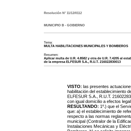
Resolución N°
11/12/0112
MUNICIPIO B - GOBIERNO
Tema:
MULTA HABILITACIONES MUNICIPALES Y BOMBEROS
Resumen:
Aplicar multa de U.R. 4.8582 y otra de U.R. 7.4205 al est
de la empresa ELFESUR S.A., R.U.T. 216022830013
VISTO:
las presentes actuacione
habilitación del establecimiento 
ELFESUR S.A., R.U.T. 2160228300
con igual domicilio a efectos lega
RESULTANDO:
1º.) que el Serv
que: a) el establecimiento de ref
respecto a las normas reglamentar
municipal (Contralor de la Edifica
Instalaciones Mecánicas y Eléctri