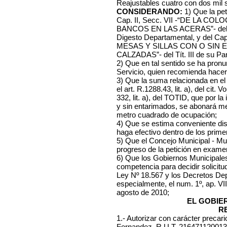
Reajustables cuatro con dos mil s
CONSIDERANDO:
1) Que la peti
Cap. II, Secc. VII -“DE LA C
BANCOS EN LAS ACERAS”- del Lº X
Digesto Departamental, y del 
MESAS Y SILLAS CON O SIN 
CALZADAS”- del Tít. III de su Pa
2) Que en tal sentido se ha pronu
Servicio, quien recomienda hacer l
3) Que la suma relacionada en el
el art. R.1288.43, lit. a), del cit. 
332, lit. a), del TOTID, que por la
y sin entarimados, se abonará m
metro cuadrado de ocupación;
4) Que se estima conveniente dis
haga efectivo dentro de los prim
5) Que el Concejo Municipal - Mu
progreso de la petición en exame
6) Que los Gobiernos Municipale
competencia para decidir solicit
Ley Nº 18.567 y los Decretos De
especialmente, el num. 1º, ap. VI
agosto de 2010;
EL GOBIE
R
1.- Autorizar con carácter precari
Fernandez, R.U.T. 216471120013, a