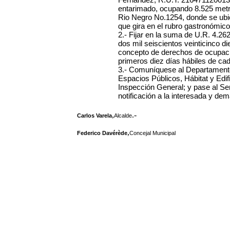
entarimado, ocupando 8.525 metros
Rio Negro No.1254, donde se ubic
que gira en el rubro gastronómico,
2.- Fijar en la suma de
U.R. 4.26
dos mil seiscientos veinticinco d
concepto de derechos de ocupació
primeros diez días hábiles de ca
3.- Comuníquese al Departamento
Espacios Públicos, Hábitat y Edif
Inspección General; y pase al Se
notificación a la interesada y de
,
.-
Carlos Varela
Alcalde
,
Federico Davérède
Concejal Municipal