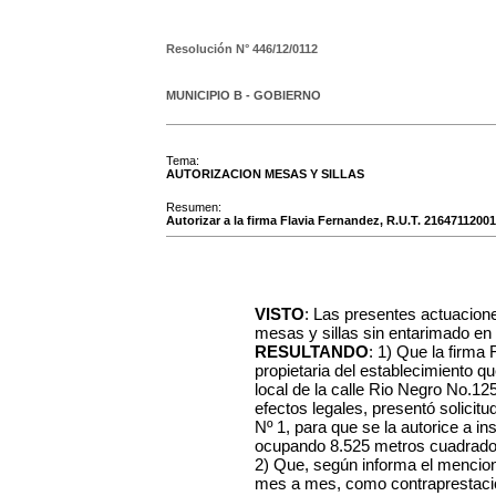
Resolución N°
446/12/0112
MUNICIPIO B - GOBIERNO
Tema:
AUTORIZACION MESAS Y SILLAS
Resumen:
Autorizar a la firma Flavia Fernandez, R.U.T. 21647112001
VISTO
: Las presentes actuacione
mesas y sillas sin entarimado en l
RESULTANDO
: 1) Que la firma
propietaria del establecimiento q
local de la calle Rio Negro No.12
efectos legales, presentó solicit
Nº 1, para que se la autorice a in
ocupando 8.525 metros cuadrado
2) Que, según informa el mencio
mes a mes, como contraprestació