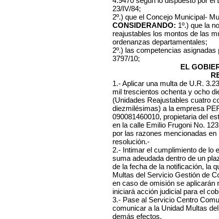
4.9470 según lo dispuesto por el
23/IV/84;
2º.) que el Concejo Municipal- Mu
CONSIDERANDO:
1º.) que la n
reajustables los montos de las mu
ordenanzas departamentales;
2º.) las competencias asignadas
3797/10;
EL GOBIE
R
1.- Aplicar una multa de U.R. 3.
mil trescientos ochenta y ocho d
(Unidades Reajustables cuatro co
diezmilésimas)
a la empresa PE
090081460010, propietaria del esta
en la calle Emilio Frugoni No. 123
por las razones mencionadas en l
resolución.-
2.- Intimar el cumplimiento de lo
suma adeudada dentro de un plazo
de la fecha de la notificación, l
Multas del Servicio Gestión de C
en caso de omisión se aplicarán
iniciará acción judicial para el cob
3.- Pase al Servicio Centro Comuna
comunicar a la Unidad Multas del
demás efectos.