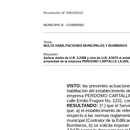
Resolución N°
435/12/0112
MUNICIPIO B - GOBIERNO
Tema:
MULTA HABILITACIONES MUNICIPALES Y BOMBEROS
Resumen:
Aplicar multa de U.R. 3.2388 y otra de U.R. 4.9470 al esta
propiedad de la empresa PERDOMO CARTALLA LILIAN, R
VISTO:
las presentes actuacione
habilitación del establecimiento d
empresa PERDOMO CARTALLA LIL
calle Emilio Frugoni No. 1231, con
RESULTANDO:
1º.) que el Serv
que: a) el establecimiento de ref
respecto a las normas reglamentar
municipal (Contralor de la Edifica
Bomberos, b) se solicita imponer