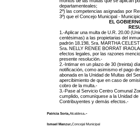
montos de las multas que se aplican po
departamenteales;
2º) las competencias asignadas por Re
3º) que el Concejo Municipal - Municipi
EL GOBIERN
RES
1.-Aplicar una multa de U.R. 20.00 (Un
centésimas) a las propietarias del inmue
padrón 18.198, Sra. MARTHA CELEST
Sra. NELLY RENEE BORRAT IRAOLA, C.I.
efectos legales, por las razones mencio
presente resolución.-
2.-Intimar en un plazo de 30 (treinta) dí
notificación, como asimismo el pago d
abonada en la Unidad de Multas del Ser
apercibimiento de que en caso de omisión
cobro de la multa.-
3.-Pase al Servicio Centro Comunal Zonal
cumplido, comuníquese a la Unidad de 
Contribuyentes y demás efectos.-
,
.-
Patricia Soria
Alcaldesa
,
Ismael Manzur
Concejal Municipal