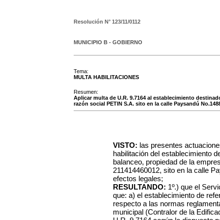
Resolución N°
123/11/0112
MUNICIPIO B - GOBIERNO
Tema:
MULTA HABILITACIONES
Resumen:
Aplicar multa de U.R. 9.7164 al establecimiento destinad
razón social PETIN S.A. sito en la calle Paysandú No.148
VISTO:
las presentes actuacione
habilitación del establecimiento de
balanceo, propiedad de la empre
211414460012, sito en la calle P
efectos legales;
RESULTANDO:
1º.) que el Serv
que: a) el establecimiento de ref
respecto a las normas reglamentar
municipal (Contralor de la Edifica