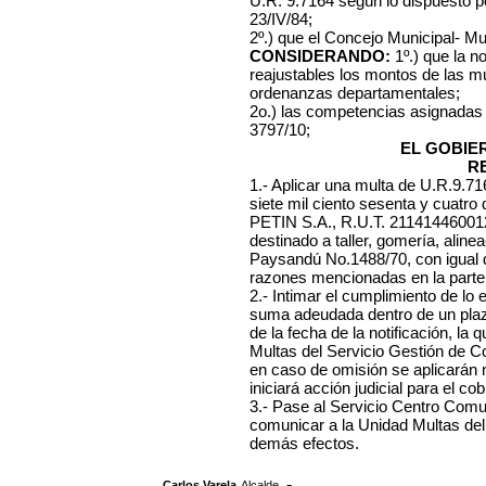
U.R. 9.7164 según lo dispuesto p
23/IV/84;
2º.) que el Concejo Municipal- Mu
CONSIDERANDO:
1º.) que la n
reajustables los montos de las mu
ordenanzas departamentales;
2o.) las competencias asignadas
3797/10;
EL GOBIE
R
1.- Aplicar una multa de U.R.9.7
siete mil ciento sesenta y cuatro
PETIN S.A., R.U.T. 211414460012,
destinado a taller, gomería, alinea
Paysandú No.1488/70, con igual do
razones mencionadas en la parte 
2.- Intimar el cumplimiento de lo
suma adeudada dentro de un plazo
de la fecha de la notificación, l
Multas del Servicio Gestión de C
en caso de omisión se aplicarán
iniciará acción judicial para el cob
3.- Pase al Servicio Centro Comuna
comunicar a la Unidad Multas del
demás efectos.
,
.-
Carlos Varela
Alcalde