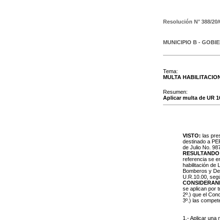
Resolución N°
388/20/
MUNICIPIO B - GOBI
Tema:
MULTA HABILITACIO
Resumen:
Aplicar multa de UR 1
VISTO:
las pres
destinado a P
de Julio No. 987
RESULTANDO
referencia se e
habilitación de
Bomberos y Decl
U.R.10.00, segú
CONSIDERAN
se aplican por 
2º.) que el Con
3º.) las compe
1.- Aplicar un