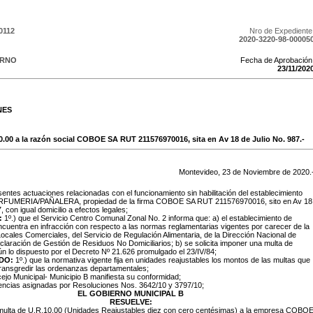
0112
Nro de Expediente
2020-3220-98-00005
ERNO
Fecha de Aprobación
23
/
11
/
202
NES
0.00 a la razón social COBOE SA RUT 211576970016, sita en Av 18 de Julio No. 987.-
Montevideo,
23
de
Noviembre
de
2020
.
entes actuaciones relacionadas con el funcionamiento sin habilitación del establecimiento
ERFUMERIA/PAÑALERA, propiedad de la firma COBOE SA RUT 211576970016, sito en Av 18
, con igual domicilio a efectos legales;
:
1º.) que el Servicio Centro Comunal Zonal No. 2 informa que: a) el establecimiento de
ncuentra en infracción con respecto a las normas reglamentarias vigentes por carecer de la
 Locales Comerciales, del Servicio de Regulación Alimentaria, de la Dirección Nacional de
aración de Gestión de Residuos No Domiciliarios; b) se solicita imponer una multa de
n lo dispuesto por el Decreto Nº 21.626 promulgado el 23/IV/84;
DO:
1º.) que la normativa vigente fija en unidades reajustables los montos de las multas que
transgredir las ordenanzas departamentales;
cejo Municipal- Municipio B manifiesta su conformidad;
tencias asignadas por Resoluciones Nos. 3642/10 y 3797/10;
EL GOBIERNO MUNICIPAL B
RESUELVE:
a multa de U.R.10.00 (Unidades Reajustables diez con cero centésimas) a la empresa COBO