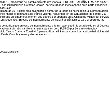
70016, propietario del establecimiento destinado a PERFUMERIA/PAÑALERA, sito en Av 1
7, con igual domicilio a efectos legales, por las razones mencionadas en la parte expositiva
resolución.-
el plazo de 30 (treinta) días calendario a contar de la fecha de notificación, a la presentación
iones finales o constancia de trámite vigente, requeridas en las actuaciones de control y al
indicado en el numeral anterior, que deberá ser abonado en la Unidad de Multas del Servicio
ontribuyentes. En caso de incumplimiento se iniciará acción judicial para el cobro de las
to se notifica que en caso de incumplimiento a lo intimado, según lo establecido en el Decreto
e aplicará sin más trámite una nueva sanción de U.R.15.00 por 1era reincidencia.-
rvicio Centro Comunal Zonal Nº 2 para notificar al infractor, comunicar a la Unidad Multas del
tión de Contribuyentes y demás efectos.-
ejala Municipal