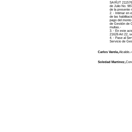
SA RUT 2115769
de Julio No. 98
de la presente 
2. - Intimar en 
de las habilitac
pago del monto 
de Gestión de C
multas.-
3. - En este ac
21626 Art 22, s
4. - Pase al Se
Servicio de Ges
,
.-
Carlos Varela
Alcalde
,
Soledad Martinez
Conc