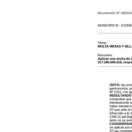
Resolución N°
225/21/
MUNICIPIO B - GOBI
Tema:
MULTA MESAS Y SIL
Resumen:
Aplicar una multa de 
217.285.690.016, resp
VISTO:
las pre
gastronomía, pe
Nº 1251, con igu
RESULTANDO
comprobar que ca
intimándosele a
haber iniciado 
2º) que ante el 
infracción a lo
2346.11 del Dig
tanto no se pres
CONSIDERAN
se aplican por 
2º) las compet