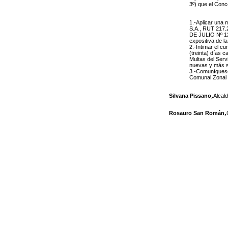
3º) que el Conc
1.-Aplicar una 
S.A., RUT 217.2
DE JULIO Nº 125
expositiva de l
2.-Intimar el c
(treinta) días c
Multas del Serv
nuevas y más se
3.-Comuníquese 
Comunal Zonal Nº
,
Silvana Pissano
Alcal
,
Rosauro San Román