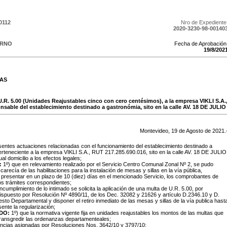
0112
Nro de Expediente
2020-3230-98-00140
ERNO
Fecha de Aprobación
19
/
8
/
202
LAS
U.R. 5.00 (Unidades Reajustables cinco con cero centésimos), a la empresa VIKLI S.A
onsable del establecimiento destinado a gastronómia, sito en la calle AV. 18 DE JULIO
Montevideo,
19
de
Agosto
de
2021
.
sentes actuaciones relacionadas con el funcionamiento del establecimiento destinado a
rteneciente a la empresa VIKLI S.A., RUT 217.285.690.016, sito en la calle AV. 18 DE JULIO
al domicilio a los efectos legales;
:
1º) que en relevamiento realizado por el Servicio Centro Comunal Zonal Nº 2, se pudo
recía de las habilitaciones para la instalación de mesas y sillas en la vía pública,
 presentar en un plazo de 10 (diez) días en el mencionado Servicio, los comprobantes de
los trámites correspondientes;
incumplimiento de lo intimado se solicita la aplicación de una multa de U.R. 5.00, por
 dispuesto por Resolución Nº 4890/11, de los Dec. 32082 y 21626 y artículo D.2346.10 y D.
esto Departamental y disponer el retiro inmediato de las mesas y sillas de la vía publica hast
ente la regularización;
DO:
1º) que la normativa vigente fija en unidades reajustables los montos de las multas que
transgredir las ordenanzas departamenteales;
encias asignadas por Resoluciones Nos. 3642/10 y 3797/10;