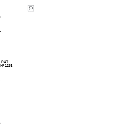
:
3
:
1
., RUT
 Nº 1251
-
a