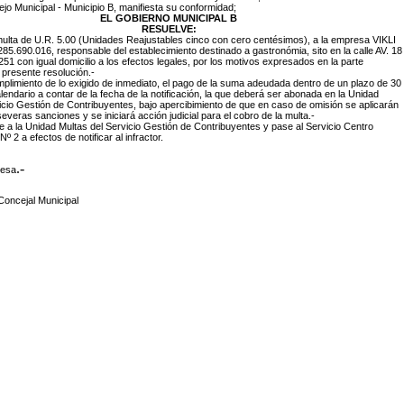
ejo Municipal - Municipio B, manifiesta su conformidad;
EL GOBIERNO MUNICIPAL B
RESUELVE:
multa de U.R. 5.00 (Unidades Reajustables cinco con cero centésimos), a la empresa VIKLI
85.690.016, responsable del establecimiento destinado a gastronómia, sito en la calle AV. 18
1 con igual domicilio a los efectos legales, por los motivos expresados en la parte
a presente resolución.-
umplimiento de lo exigido de inmediato, el pago de la suma adeudada dentro de un plazo de 30
alendario a contar de la fecha de la notificación, la que deberá ser abonada en la Unidad
icio Gestión de Contribuyentes, bajo apercibimiento de que en caso de omisión se aplicarán
veras sanciones y se iniciará acción judicial para el cobro de la multa.-
a la Unidad Multas del Servicio Gestión de Contribuyentes y pase al Servicio Centro
 2 a efectos de notificar al infractor.
.-
desa
Concejal Municipal