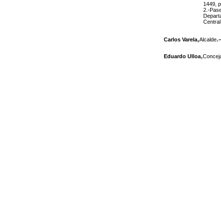
1449
, 
2.-Pase
Departa
Central
,
.-
Carlos Varela
Alcalde
,
Eduardo Ulloa
Conceja