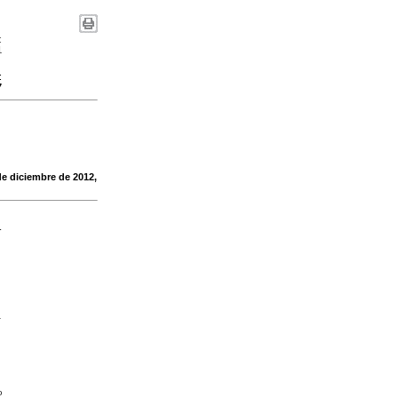
:
1
:
7
de diciembre de 2012,
-
r
º