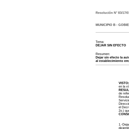
Resolución N°
83/17/0
MUNICIPIO B - GOBI
Tema:
DEJAR SIN EFECTO
Resumen:
Dejar sin efecto la au
al establecimiento em
VISTO
en la v
RESU
de refe
Resoluc
Servici
Direcci
el Decr
2o.) qu
CONS
1.-Deja
diciem