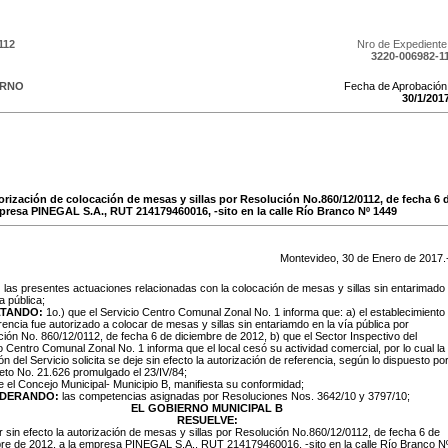
112
Nro de Expediente
3220-006982-1
ERNO
Fecha de Aprobación
30
/
1
/
201
torización de colocación de mesas y sillas por Resolución No.860/12/0112, de fecha 6 
presa PINEGAL S.A., RUT 214179460016, -sito en la calle Río Branco Nº 1449
Montevideo,
30
de
Enero
de
2017
.
:
las presentes actuaciones relacionadas con la colocación de mesas y sillas sin entarimado
ía pública
;
LTANDO:
1o.) que el Servicio Centro Comunal Zonal No. 1 informa que: a) el establecimiento
rencia fue autorizado a colocar de mesas y sillas sin entariamdo en la vía pública por
ión No. 860/12/0112, de fecha 6 de diciembre de 2012, b) que el Sector Inspectivo del
o Centro Comunal Zonal No. 1 informa que el local cesó su actividad comercial, por lo cual la
ón del Servicio solicita se deje sin efecto la autorización de referencia, según lo dispuesto po
eto No. 21.626 promulgado el 23/IV/84;
e el Concejo Municipal- Municipio B, manifiesta su conformidad;
IDERANDO:
las competencias asignadas por Resoluciones Nos. 3642/10 y 3797/10;
EL GOBIERNO MUNICIPAL B
RESUELVE:
r sin efecto la autorización de mesas y sillas por Resolución No.860/12/0112, de fecha 6 de
bre de 2012, a la empresa
PINEGAL S.A., RUT 214179460016, -sito en la calle Río Branco N