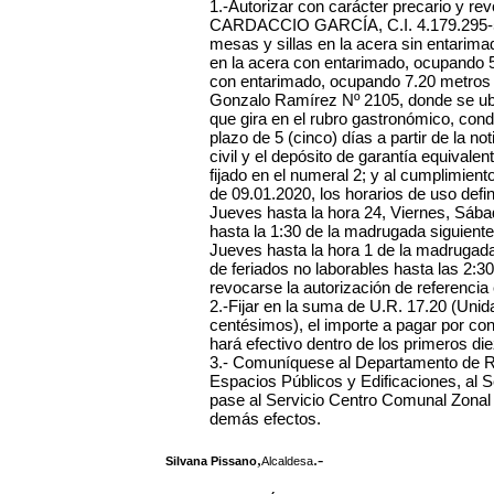
1.-Autorizar con carácter precario y r
CARDACCIO GARCÍA, C.I. 4.179.295-5,
mesas y sillas en la acera sin entarim
en la acera con entarimado, ocupando 
con entarimado, ocupando 7.20 metros c
Gonzalo Ramírez Nº 2105, donde se ubi
que gira en el rubro gastronómico, cond
plazo de 5 (cinco) días a partir de la n
civil y el depósito de garantía equivale
fijado en el numeral 2; y al cumplimient
de 09.01.2020, los horarios de uso defi
Jueves hasta la hora 24, Viernes, Sába
hasta la 1:30 de la madrugada siguien
Jueves hasta la hora 1 de la madrugada
de feriados no laborables hasta las 2:3
revocarse la autorización de referencia
2.-Fijar en la suma de U.R. 17.20 (Unid
centésimos), el importe a pagar por c
hará efectivo dentro de los primeros di
3.- Comuníquese al Departamento de Re
Espacios Públicos y Edificaciones, al S
pase al Servicio Centro Comunal Zonal N
demás efectos.
,
.-
Silvana Pissano
Alcaldesa