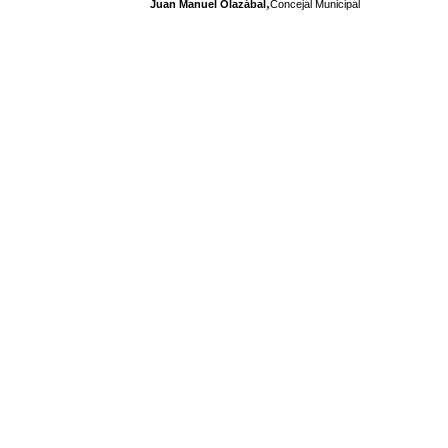
,
Juan Manuel Olazábal
Concejal Municipal