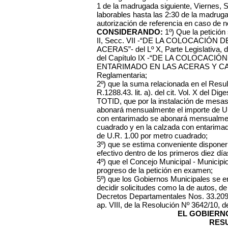
1 de la madrugada siguiente, Viernes, 
laborables hasta las 2:30 de la madruga
autorización de referencia en caso de n
CONSIDERANDO:
1º) Que la petición 
II, Secc. VII -“DE LA COLOCACIÓN
ACERAS”- del Lº X, Parte Legislativa, d
del Capítulo IX -“DE LA COLOCACI
ENTARIMADO EN LAS ACERAS Y CALZAD
Reglamentaria;
2º) que la suma relacionada en el Result
R.1288.43. lit. a). del cit. Vol. X del Dige
TOTID, que por la instalación de mesas 
abonará mensualmente el importe de U.
con entarimado se abonará mensualment
cuadrado y en la calzada con entarima
de U.R. 1.00 por metro cuadrado;
3º) que se estima conveniente disponer
efectivo dentro de los primeros diez dí
4º) que el Concejo Municipal - Municipi
progreso de la petición en examen;
5º) que los Gobiernos Municipales se 
decidir solicitudes como la de autos, d
Decretos Departamentales Nos. 33.209 
ap. VIII, de la Resolución Nº 3642/10, 
EL GOBIERN
RES