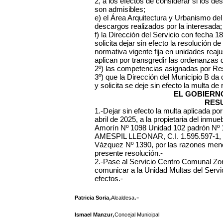
2, a los efectos de considerar si los 
son admisibles;
e) el Área Arquitectura y Urbanismo de
descargos realizados por la interesada;
f) la Dirección del Servicio con fecha 18
solicita dejar sin efecto la resolución de
normativa vigente fija en unidades reaj
aplican por transgredir las ordenanzas
2º) las competencias asignadas por Re
3º) que la Dirección del Municipio B da
y solicita se deje sin efecto la multa de 
EL GOBIERN
RES
1.-Dejar sin efecto la multa aplicada p
abril de 2025, a la propietaria del inmueb
Amorín Nº 1098 Unidad 102 padrón N
AMESPIL LLEONAR, C.I. 1.595.597-1, con
Vázquez Nº 1390, por las razones menci
presente resolución.-
2.-Pase al Servicio Centro Comunal Zona
comunicar a la Unidad Multas del Serv
efectos.-
,
.-
Patricia Soria
Alcaldesa
,
Ismael Manzur
Concejal Municipal