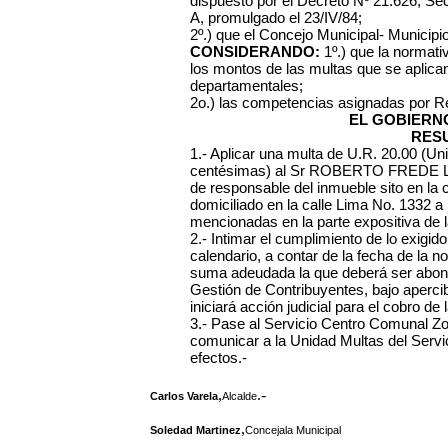
dispuesto por el Decreto Nº 21.626, Secc
A, promulgado el 23/IV/84;
2º.) que el Concejo Municipal- Municipi
CONSIDERANDO:
1º.) que la normativ
los montos de las multas que se aplica
departamentales;
2o.) las competencias asignadas por R
EL GOBIERN
RES
1.- Aplicar una multa de U.R. 20.00 (U
centésimas) al Sr ROBERTO FREDE LA
de responsable del inmueble sito en la 
domiciliado en la calle Lima No. 1332 a 
mencionadas en la parte expositiva de l
2.- Intimar el cumplimiento de lo exigido
calendario, a contar de la fecha de la n
suma adeudada la que deberá ser abona
Gestión de Contribuyentes, bajo aperci
iniciará acción judicial para el cobro de 
3.- Pase al Servicio Centro Comunal Zona
comunicar a la Unidad Multas del Serv
efectos.-
,
.-
Carlos Varela
Alcalde
,
Soledad Martinez
Concejala Municipal