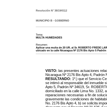
Resolución N°
38/19/0112
MUNICIPIO B - GOBIERNO
Tema:
MULTA HUMEDADES
Resumen:
Aplicar una multa de 20 UR. al Sr. ROBERTO FREDE LARR
ubicado en la calle Nicaragua Nº 2176 Bis Apto 5 Padrón 
VISTO:
las presentes actuaciones relaci
Nicaragua Nº 2176 Bis Apto 4, Padrón 
RESULTANDO:
1º.) que el Servicio C
se intimó al responsable del inmueble s
Apto 5, Padrón Nº 34619, Sr. ROBER
domiciliado en la calle Lima No. 1332, a
reparaciones necesarias a fin de soluc
gravemente las condiciones de habitabili
No. 2176 Bis Apto 4, b) se solicita imp