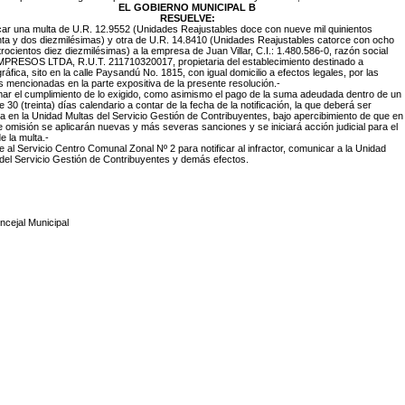
EL GOBIERNO MUNICIPAL B
RESUELVE:
icar una multa de U.R. 12.9552 (Unidades Reajustables doce con nueve mil quinientos
ta y dos diezmilésimas) y otra de U.R. 14.8410 (Unidades Reajustables catorce con ocho
trocientos diez diezmilésimas) a la empresa de Juan Villar, C.I.: 1.480.586-0, razón social
PRESOS LTDA, R.U.T. 211710320017, propietaria del establecimiento destinado a
áfica, sito en la calle Paysandú No. 1815, con igual domicilio a efectos legales, por las
 mencionadas en la parte expositiva de la presente resolución.-
imar el cumplimiento de lo exigido, como asimismo el pago de la suma adeudada dentro de un
e 30 (treinta) días calendario a contar de la fecha de la notificación, la que deberá ser
 en la Unidad Multas del Servicio Gestión de Contribuyentes, bajo apercibimiento de que en
 omisión se aplicarán nuevas y más severas sanciones y se iniciará acción judicial para el
e la multa.-
e al Servicio Centro Comunal Zonal Nº 2 para notificar al infractor, comunicar a la Unidad
del Servicio Gestión de Contribuyentes y demás efectos.
ncejal Municipal