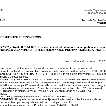
112
Nro de Expediente
3230-031964-1
ERNO
Fecha de Aprobación
2
/
2
/
201
NES MUNICIPALES Y BOMBEROS
12.9552 y otra de U.R. 14.8410 al establecimiento destinado a mimeográfica sito en la
empresa de Juan Villar, C.I.: 1.480.586-0, razón social MULTIMPRESOS LTDA, R.U.T. 2
Montevideo,
2
de
Febrero
de
2012
.
:
las presentes actuaciones relacionadas con el funcionamiento sin habilitación del
cimiento destinado a mimeográfica, propiedad de la empresa de Juan Villar, C.I.: 1.480.586-0
social MULTIMPRESOS LTDA, R.U.T. 211710320017, sito en la calle Paysandú No. 1815, co
omicilio a efectos legales;
TANDO:
1º.) que el Servicio Centro Comunal Zonal No. 2 informa que: a) el establecimiento
rencia se encuentra en infracción con respecto a las normas reglamentarias vigentes por
e habilitación municipal (Contralor de la Edificación e Instalaciones Mecánicas y Eléctricas), y
irección Nacional de Bomberos, b) se solicita imponer una multa de U.R. 12.9552 y otra de
.8410 según lo dispuesto por el Decreto Nº 21.626 promulgado el 23/IV/84 (2da
encia);
e el Concejo Municipal- Municipio B manifiesta su conformidad;
IDERANDO:
1º.) que la normativa vigente fija en unidades reajustables los montos de las
que se aplican por transgredir las ordenanzas departamentales;
s competencias asignadas por Resoluciones Nos. 3642/10 y 3797/10;