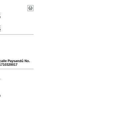
:
0
:
2
 calle Paysandú No.
11710320017
-
,
n