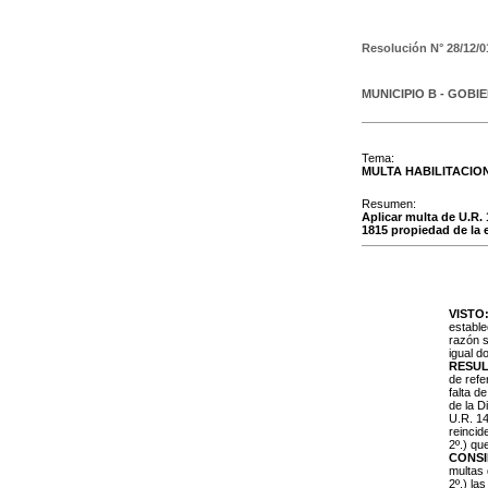
Resolución N°
28/12/0
MUNICIPIO B - GOBI
Tema:
MULTA HABILITACIO
Resumen:
Aplicar multa de U.R. 
1815 propiedad de la 
VISTO
estable
razón 
igual d
RESUL
de refe
falta d
de la D
U.R. 14
reincid
2º.) qu
CONS
multas 
2º.) la