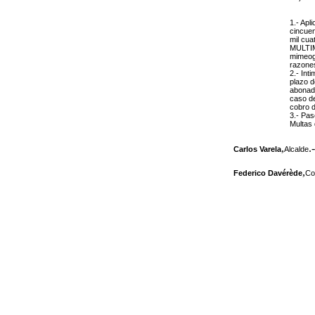
1.- Apl
cincuen
mil cua
MULTIM
mimeogr
razones
2.- Int
plazo d
abonada
caso de
cobro d
3.- Pas
Multas 
,
.-
Carlos Varela
Alcalde
,
Federico Davérède
Co