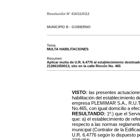
Resolución N°
416/11/0112
MUNICIPIO B - GOBIERNO
Tema:
MULTA HABILITACIONES
Resumen:
Aplicar multa de U.R. 6.4776 al establecimiento destina
212661050013, sito en la calle Rincón No. 465
VISTO:
las presentes actuacione
habilitación del establecimiento d
empresa PLEMIMAR S.A., R.U.T. 
No.465, con igual domicilio a efec
RESULTANDO:
1º.) que el Serv
que: a) el establecimiento de ref
respecto a las normas reglamentar
municipal (Contralor de la Edifica
U.R. 6.4776 según lo dispuesto p