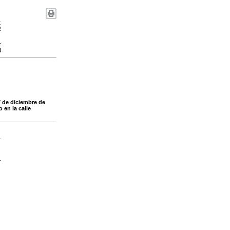
:
2
:
4
7 de diciembre de
 en la calle
-
-