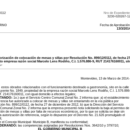
0112
Nro de Expediente
3230-020267-1
ERNO
Fecha de Aprobación
13
/
3
/
201
torización de colocación de mesas y sillas por Resolución No. 899/12/0112, de fecha 2
to empresa razón social Marcelo Lens Rodiño, C.I. 1.576.886-9, RUT 214176160011, sito
.-
Montevideo,
13
de
Marzo
de
2014
.
:
estos obrados relacionados con el funcionamiento destinado a gastronomía, sito en la calle
uyente No. 1849, propiedad de la empresa razón social Marcelo Lens Rodiño, C.I. 1.576.886
T. 214176160011, con igual domicilio a efectos legales;
LTANDO:
1o.) que el Servicio Centro Comunal Zonal No. 2 informa que: a) el establecimiento
rencia fue autorizado a colocar de mesas y sillas sin entariamdo en la vía pública por
ión No. 899/12/0112, de fecha 27 de diciembre de 2012, b) que la Dirección del Servicio
Comunal Zonal No. 2 informa que la empresa presentó nota solicitando la baja al permiso de
ión de mesas y sillas por falta de recursos económicos, por lo que se solicita se deje sin
la autorización de referencia, según lo dispuesto por el Decreto No. 21.626 promulgado el
4;
e el Concejo Municipal- Municipio B, manifiesta su conformidad;
IDERANDO:
las competencias asignadas por Resoluciones Nos. 3642/10 y 3797/10;
EL GOBIERNO MUNICIPAL B