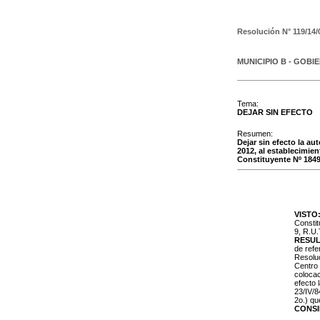
Resolución N°
119/14/
MUNICIPIO B - GOBI
Tema:
DEJAR SIN EFECTO
Resumen:
Dejar sin efecto la au
2012, al establecimien
Constituyente Nº 1849
VISTO
Constit
9, R.U.
RESU
de refe
Resoluc
Centro 
colocac
efecto 
23/IV/8
2o.) qu
CONS