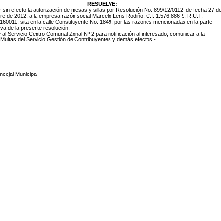
RESUELVE:
r sin efecto la autorización de mesas y sillas por Resolución No. 899/12/0112, de fecha 27 d
bre de 2012, a la empresa
razón social Marcelo Lens Rodiño, C.I. 1.576.886-9, R.U.T.
60011, sita en la calle Constituyente No. 1849, por las razones mencionadas en la parte
iva de la presente resolución.-
 al Servicio Centro Comunal Zonal Nº 2 para notificación al interesado, comunicar a la
Multas del Servicio Gestión de Contribuyentes y demás efectos.-
ncejal Municipal