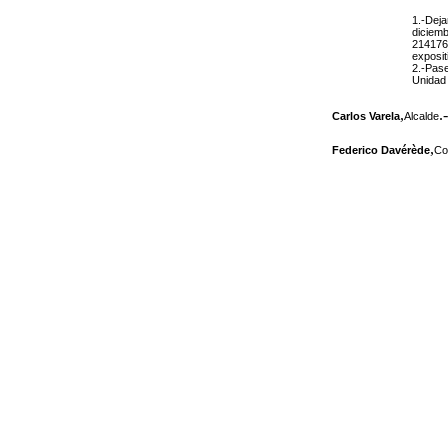
1.-Deja
diciem
2141761
exposit
2.-Pase
Unidad 
,
.-
Carlos Varela
Alcalde
,
Federico Davérède
Co