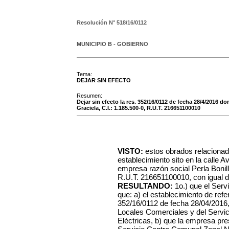
Resolución N°
518/16/0112
MUNICIPIO B - GOBIERNO
Tema:
DEJAR SIN EFECTO
Resumen:
Dejar sin efecto la res. 352/16/0112 de fecha 28/4/2016 do
Graciela, C.I.: 1.185.500-0, R.U.T. 216651100010
VISTO:
estos obrados relacionad
establecimiento sito en la calle 
empresa razón social Perla Bonill
R.U.T. 216651100010, con igual do
RESULTANDO:
1o.) que el Ser
que: a) el establecimiento de ref
352/16/0112 de fecha 28/04/2016, 
Locales Comerciales y del Servic
Eléctricas, b) que la empresa pr