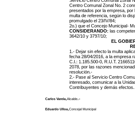
Servicio Centro Comunal Zonal No.
Centro Comunal Zonal No. 2 cons
presentados por la empresa, por lo
multa de referencia, según lo dis
promulgado el 23/IV/84;
2o.) que el Concejo Municipal- Mu
CONSIDERANDO:
las competen
3642/10 y 3797/10;
EL GOBIE
R
1.- Dejar sin efecto la multa apl
fecha 28/04/2016, a la empresa ra
C.I.: 1.185.500-0, R.U.T. 2166511
2078, por las razones mencionada
resolución.-
2.- Pase al Servicio Centro Comun
interesado, comunicar a la Unida
Contribuyentes y demás efectos.
,
.-
Carlos Varela
Alcalde
,
Eduardo Ulloa
Concejal Municipal