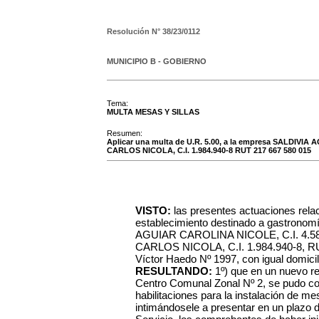
Resolución N°
38/23/0112
MUNICIPIO B - GOBIERNO
Tema:
MULTA MESAS Y SILLAS
Resumen:
Aplicar una multa de U.R. 5.00, a la empresa SALDIVI
CARLOS NICOLA, C.I. 1.984.940-8 RUT 217 667 580 015
VISTO:
las presentes actuaciones rela
establecimiento destinado a gastronom
AGUIAR CAROLINA NICOLE, C.I. 4.
CARLOS NICOLA, C.I. 1.984.940-8, RU
Víctor Haedo Nº 1997, con igual domicili
RESULTANDO:
1º) que en un nuevo re
Centro Comunal Zonal Nº 2, se pudo co
habilitaciones para la instalación de mes
intimándosele a presentar en un plazo 