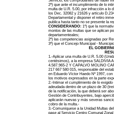
Servicio, los comprobantes de haber ini
2º) que ante el incumplimiento de lo inti
multa de U.R. 5.00, por infracción a lo
los Dec. 32082 y 21626 y artículo D.23
Departamental y disponer el retiro inmed
publica hasta tanto no se presente la re
CONSIDERANDO:
1º) que la normativa
montos de las multas que se aplican po
departamenteales;
2º) las competencias asignadas por Re
3º) que el Concejo Municipal - Municipi
EL GOBIERN
RES
1.-Aplicar una multa de U.R. 5.00 (Uni
centésimos), a la empresa SALDIVIA
4.587.965-2 Y CAPALVO MOLINO CARL
217 667 580 015, responsable del estab
en Eduardo Víctor Haedo Nº 1997, con ig
los motivos expresados en la parte expo
2.-Intimar el cumplimiento de lo exigid
adeudada dentro de un plazo de 30 (trei
de la notificación, la que deberá ser ab
Gestión de Contribuyentes, bajo aperci
aplicarán nuevas y más severas sancione
cobro de la multa.-
3.-Comuníquese a la Unidad Multas del
pase al Servicio Centro Comunal Zonal Nº