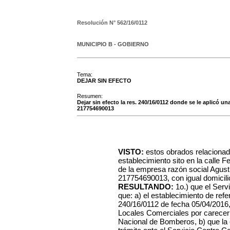
Resolución N°
562/16/0112
MUNICIPIO B - GOBIERNO
Tema:
DEJAR SIN EFECTO
Resumen:
Dejar sin efecto la res. 240/16/0112 donde se le aplicó una
217754690013
VISTO:
estos obrados relacionad
establecimiento sito en la calle
de la empresa razón social Agustí
217754690013, con igual domicilio
RESULTANDO:
1o.) que el Ser
que: a) el establecimiento de ref
240/16/0112 de fecha 05/04/2016, 
Locales Comerciales por carecer d
Nacional de Bomberos, b) que l