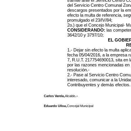
trámite ante el Servicio Centro C
del Servicio Centro Comunal Zona
descargos presentados por la empr
efecto la multa de referencia, se
promulgado el 23/IV/84;
2o.) que el Concejo Municipal- Mu
CONSIDERANDO:
las competen
3642/10 y 3797/10;
EL GOBIE
R
1.- Dejar sin efecto la multa apl
fecha 05/04/2016, a la empresa ra
7, R.U.T. 217754690013, sita en 
por las razones mencionadas en l
resolución.-
2.- Pase al Servicio Centro Comun
interesado, comunicar a la Unida
Contribuyentes y demás efectos.
,
.-
Carlos Varela
Alcalde
,
Eduardo Ulloa
Concejal Municipal