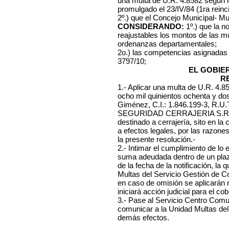
una multa de U.R. 4.8582 según l
promulgado el 23/IV/84 (1ra reinc
2º.) que el Concejo Municipal- Mu
CONSIDERANDO:
1º.) que la n
reajustables los montos de las mu
ordenanzas departamentales;
2o.) las competencias asignadas
3797/10;
EL GOBIE
R
1.- Aplicar una multa de U.R. 4.
ocho mil quinientos ochenta y do
Giménez, C.I.: 1.846.199-3, R.U.
SEGURIDAD CERRAJERIA S.R.L., 
destinado a cerrajería, sito en la
a efectos legales, por las razone
la presente resolución.-
2.- Intimar el cumplimiento de lo
suma adeudada dentro de un plazo
de la fecha de la notificación, l
Multas del Servicio Gestión de C
en caso de omisión se aplicarán
iniciará acción judicial para el cob
3.- Pase al Servicio Centro Comuna
comunicar a la Unidad Multas del
demás efectos.