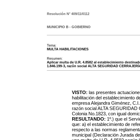
Resolución N°
409/11/0112
MUNICIPIO B - GOBIERNO
Tema:
MULTA HABILITACIONES
Resumen:
Aplicar multa de U.R. 4.8582 al establecimiento destinad
1.846.199-3, razón social ALTA SEGURIDAD CERRAJERÍA S.
VISTO:
las presentes actuacione
habilitación del establecimiento d
empresa Alejandra Giménez, C.I.
razón social ALTA SEGURIDAD CE
Colonia No.1823, con igual domici
RESULTANDO:
1º.) que el Serv
que: a) el establecimiento de ref
respecto a las normas reglamentar
municipal (Declaración Jurada de