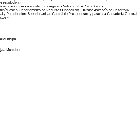
e resolución.-
ha erogación será atendida con cargo a la Solicitud SEFI No. 40.766.-
uníquese al Departamento de Recursos Financieros, División Asesoría de Desarrollo
al y Participación, Servicio Unidad Central de Presupuesto, y pase a la Contaduría General 
ctos.-
l Municipal
ala Municipal