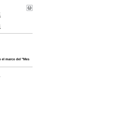
:
4
:
7
n el marco del "Mes
-