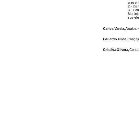
present
2.- Dic
3.- Com
Municip
sus efe
,
.-
Carlos Varela
Alcalde
,
Eduardo Ulloa
Conceja
,
Cristina Olivera
Concej