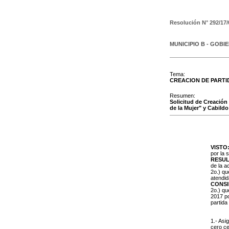
Resolución N°
292/17/
MUNICIPIO B - GOBI
Tema:
CREACION DE PARTI
Resumen:
Solicitud de Creación 
de la Mujer" y Cabildo
VISTO
por la 
RESUL
de la a
2o.) qu
atendid
CONS
2o.) qu
2017 po
partida
1.- Asi
cero ce