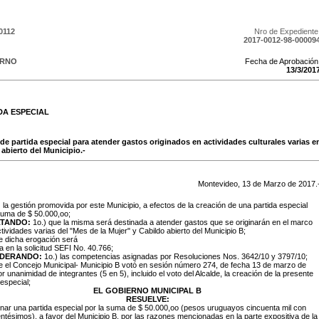
0112
Nro de Expediente
2017-0012-98-00009
ERNO
Fecha de Aprobación
13
/
3
/
201
DA ESPECIAL
de partida especial para atender gastos originados en actividades culturales varias e
 abierto del Municipio.-
Montevideo,
13
de
Marzo
de
2017
.
:
la gestión promovida por este Municipio, a efectos de la creación de una partida especial
suma de $ 50.000,oo;
TANDO:
1o.) que la misma será destinada a atender gastos que se originarán en el marco
ctividades varias del "Mes de la Mujer" y Cabildo abierto del Municipio B;
e dicha erogación será
a en la solicitud SEFI No. 40.766;
IDERANDO:
1o.) las competencias asignadas por Resoluciones Nos. 3642/10 y 3797/10;
e el Concejo Municipal- Municipio B votó en sesión número 274, de fecha 13 de marzo de
r unanimidad de integrantes (5 en 5), incluido el voto del Alcalde, la creación de la presente
 especial;
EL GOBIERNO MUNICIPAL B
RESUELVE:
gnar una partida especial por la suma de $ 50.000,oo (pesos uruguayos cincuenta mil con
ntésimos), a favor del Municipio B, por las razones mencionadas en la parte expositiva de la