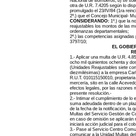
Nacional de Bomberos, b) se soli
otra de U.R. 7.4205 según lo dis
promulgado el 23/IV/84 (1ra reinc
2º.) que el Concejo Municipal- Mu
CONSIDERANDO:
1º.) que la n
reajustables los montos de las mu
ordenanzas departamentales;
2º.) las competencias asignadas
3797/10;
EL GOBIE
R
1.- Aplicar una multa de U.R. 4.
ocho mil quinientos ochenta y do
(Unidades Reajustables siete con
diezmilésimas) a la empresa Carl
R.U.T. 010115150010, propietaria
mercería, sito en la calle Aceved
efectos legales, por las razones 
presente resolución.-
2.- Intimar el cumplimiento de lo
suma adeudada dentro de un plazo
de la fecha de la notificación, l
Multas del Servicio Gestión de C
en caso de omisión se aplicarán
iniciará acción judicial para el cob
3.- Pase al Servicio Centro Comuna
comunicar a la Unidad Multas del