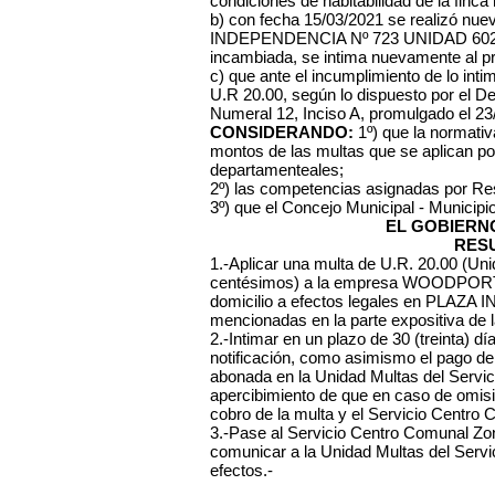
condiciones de habitabilidad de la finc
b) con fecha 15/03/2021 se realizó nue
INDEPENDENCIA Nº 723 UNIDAD 602, c
incambiada, se intima nuevamente al pro
c) que ante el incumplimiento de lo int
U.R 20.00, según lo dispuesto por el Dec
Numeral 12, Inciso A, promulgado el 23
CONSIDERANDO:
1º) que la normativa
montos de las multas que se aplican po
departamenteales;
2º) las competencias asignadas por Re
3º) que el Concejo Municipal - Municipi
EL GOBIERN
RES
1.-Aplicar una multa de U.R. 20.00 (Un
centésimos) a la empresa WOODPORT
domicilio a efectos legales en PLAZA
mencionadas en la parte expositiva de l
2.-Intimar en un plazo de 30 (treinta) dí
notificación, como asimismo el pago d
abonada en la Unidad Multas del Servic
apercibimiento de que en caso de omisión
cobro de la multa y el Servicio Centro 
3.-Pase al Servicio Centro Comunal Zonal
comunicar a la Unidad Multas del Serv
efectos.-