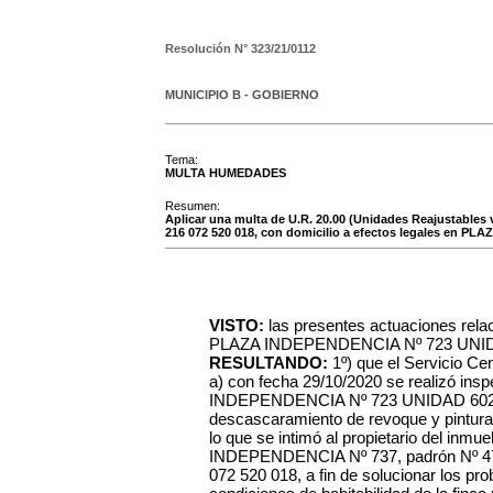
Resolución N°
323/21/0112
MUNICIPIO B - GOBIERNO
Tema:
MULTA HUMEDADES
Resumen:
Aplicar una multa de U.R. 20.00 (Unidades Reajustabl
216 072 520 018, con domicilio a efectos legales en P
VISTO:
las presentes actuaciones relaci
PLAZA INDEPENDENCIA Nº 723 UNID
RESULTANDO:
1º) que el Servicio C
a) con fecha 29/10/2020 se realizó ins
INDEPENDENCIA Nº 723 UNIDAD 602, 
descascaramiento de revoque y pintura, 
lo que se intimó al propietario del inmue
INDEPENDENCIA Nº 737, padrón Nº
072 520 018, a fin de solucionar los p