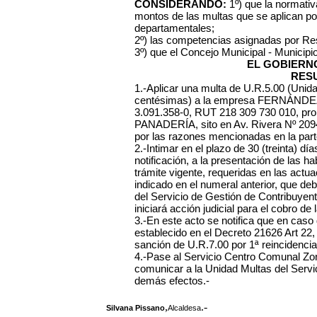
CONSIDERANDO:
1º) que la normativa
montos de las multas que se aplican po
departamentales;
2º) las competencias asignadas por Re
3º) que el Concejo Municipal - Municipi
EL GOBIERN
RES
1.-Aplicar una multa de U.R.5.00 (Unid
centésimas) a la empresa FERNÁN
3.091.358-0, RUT 218 309 730 010, prop
PANADERÍA, sito en Av. Rivera Nº 2094, 
por las razones mencionadas en la parte
2.-Intimar en el plazo de 30 (treinta) dí
notificación, a la presentación de las ha
trámite vigente, requeridas en las actu
indicado en el numeral anterior, que d
del Servicio de Gestión de Contribuyen
iniciará acción judicial para el cobro de 
3.-En este acto se notifica que en caso
establecido en el Decreto 21626 Art 22,
sanción de U.R.7.00 por 1ª reincidencia
4.-Pase al Servicio Centro Comunal Zonal
comunicar a la Unidad Multas del Servi
demás efectos.-
,
.-
Silvana Pissano
Alcaldesa