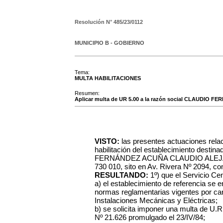
Resolución N°
485/23/0112
MUNICIPIO B - GOBIERNO
Tema:
MULTA HABILITACIONES
Resumen:
Aplicar multa de UR 5.00 a la razón social CLAUDIO FE
VISTO:
las presentes actuaciones rela
habilitación del establecimiento desti
FERNÁNDEZ ACUÑA CLAUDIO ALEJAND
730 010, sito en Av. Rivera Nº 2094, con
RESULTANDO:
1º) que el Servicio C
a) el establecimiento de referencia se 
normas reglamentarias vigentes por care
Instalaciones Mecánicas y Eléctricas;
b) se solicita imponer una multa de U.R
Nº 21.626 promulgado el 23/IV/84;