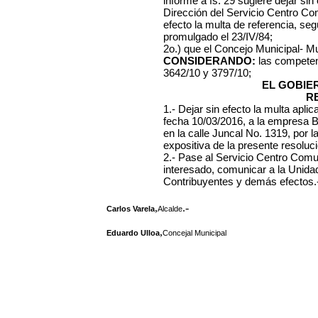
informe a fs. 29 sugiere dejar sin 
Dirección del Servicio Centro Com
efecto la multa de referencia, se
promulgado el 23/IV/84;
2o.) que el Concejo Municipal- Mu
CONSIDERANDO:
las competen
3642/10 y 3797/10;
EL GOBIE
R
1.- Dejar sin efecto la multa apl
fecha 10/03/2016, a la empresa 
en la calle Juncal No. 1319, por 
expositiva de la presente resoluci
2.- Pase al Servicio Centro Comun
interesado, comunicar a la Unida
Contribuyentes y demás efectos.
,
.-
Carlos Varela
Alcalde
,
Eduardo Ulloa
Concejal Municipal