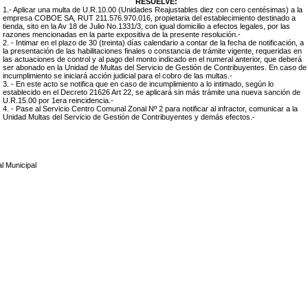
RESUELVE:
1.- Aplicar una multa de U.R.10.00 (Unidades Reajustables diez con cero centésimas) a la
empresa COBOE SA, RUT 211.576.970.016, propietaria del establecimiento destinado a
tienda, sito en la Av 18 de Julio No.1331/3, con igual domicilio a efectos legales, por las
razones mencionadas en la parte expositiva de la presente resolución.-
2. - Intimar en el plazo de 30 (treinta) días calendario a contar de la fecha de notificación, a
la presentación de las habilitaciones finales o constancia de trámite vigente, requeridas en
las actuaciones de control y al pago del monto indicado en el numeral anterior, que deberá
ser abonado en la Unidad de Multas del Servicio de Gestión de Contribuyentes. En caso de
incumplimiento se iniciará acción judicial para el cobro de las multas.-
3. - En este acto se notifica que en caso de incumplimiento a lo intimado, según lo
establecido en el Decreto 21626 Art 22, se aplicará sin más trámite una nueva sanción de
U.R.15.00 por 1era reincidencia.-
4. - Pase al Servicio Centro Comunal Zonal Nº 2 para notificar al infractor, comunicar a la
Unidad Multas del Servicio de Gestión de Contribuyentes y demás efectos.-
l Municipal