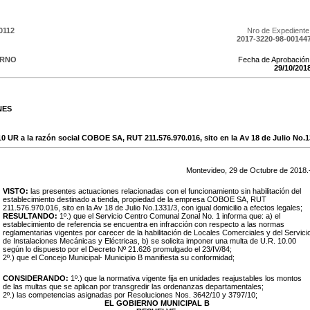
0112
Nro de Expediente
2017-3220-98-00144
ERNO
Fecha de Aprobación
29
/
10
/
201
NES
10 UR a la razón social COBOE SA, RUT 211.576.970.016, sito en la Av 18 de Julio No.1
Montevideo,
29
de
Octubre
de
2018
.
VISTO:
las presentes actuaciones relacionadas con el funcionamiento sin habilitación del
establecimiento destinado a tienda, propiedad de la empresa COBOE SA, RUT
211.576.970.016, sito en la Av 18 de Julio No.1331/3, con igual domicilio a efectos legales;
RESULTANDO:
1º.) que el Servicio Centro Comunal Zonal No. 1 informa que: a) el
establecimiento de referencia se encuentra en infracción con respecto a las normas
reglamentarias vigentes por carecer de la habilitación de Locales Comerciales y del Servici
de Instalaciones Mecánicas y Eléctricas, b) se solicita imponer una multa de U.R. 10.00
según lo dispuesto por el Decreto Nº 21.626 promulgado el 23/IV/84;
2º.) que el Concejo Municipal- Municipio B manifiesta su conformidad;
CONSIDERANDO:
1º.) que la normativa vigente fija en unidades reajustables los montos
de las multas que se aplican por transgredir las ordenanzas departamentales;
2º.) las competencias asignadas por Resoluciones Nos. 3642/10 y 3797/10;
EL GOBIERNO MUNICIPAL B