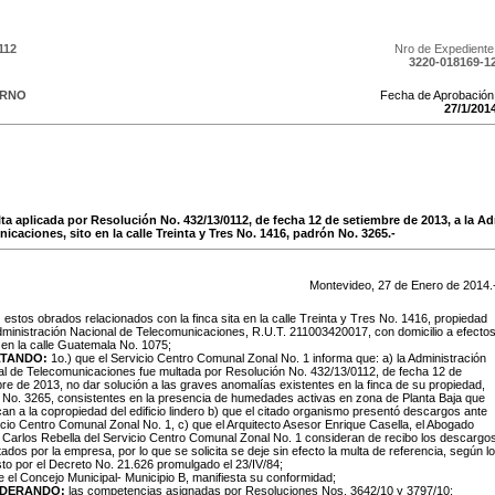
112
Nro de Expediente
3220-018169-1
ERNO
Fecha de Aprobación
27
/
1
/
201
lta aplicada por Resolución No. 432/13/0112, de fecha 12 de setiembre de 2013, a la A
caciones, sito en la calle Treinta y Tres No. 1416, padrón No. 3265.-
Montevideo,
27
de
Enero
de
2014
.
:
estos obrados relacionados con la finca sita en la calle Treinta y Tres No. 1416, propiedad
dministración Nacional de Telecomunicaciones, R.U.T. 211003420017, con domicilio a efecto
 en la calle Guatemala No. 1075;
LTANDO:
1o.) que el Servicio Centro Comunal Zonal No. 1 informa que: a)
la Administración
l de Telecomunicaciones fue multada por Resolución No. 432/13/0112, de fecha 12 de
re de 2013, no dar solución a las graves anomalías existentes en la finca de su propiedad,
No. 3265, consistentes en la presencia de humedades activas en zona de Planta Baja que
can a la copropiedad del edificio lindero b) que el citado organismo presentó descargos ante
icio Centro Comunal Zonal No. 1, c) que el Arquitecto Asesor Enrique Casella, el Abogado
Carlos Rebella del Servicio Centro Comunal Zonal No. 1 consideran de recibo los descargo
ados por la empresa, por lo que se solicita se deje sin efecto la multa de referencia, según lo
to por el Decreto No. 21.626 promulgado el 23/IV/84;
e el Concejo Municipal- Municipio B, manifiesta su conformidad;
IDERANDO:
las competencias asignadas por Resoluciones Nos. 3642/10 y 3797/10;