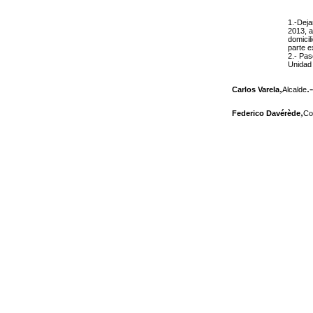
1.-Deja
2013, 
domicil
parte e
2.-
Pase
Unidad 
,
.-
Carlos Varela
Alcalde
,
Federico Davérède
Co