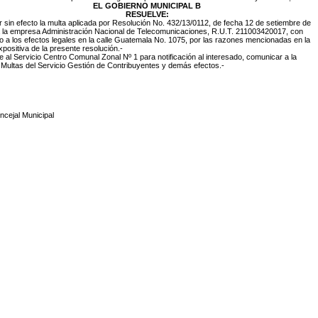
EL GOBIERNO MUNICIPAL B
RESUELVE:
r sin efecto la multa aplicada por Resolución No. 432/13/0112, de fecha 12 de setiembre de
a la empresa
Administración Nacional de Telecomunicaciones, R.U.T. 211003420017, con
io a los efectos legales en la calle Guatemala No. 1075, por las razones mencionadas en la
xpositiva de la presente resolución.-
 al Servicio Centro Comunal Zonal Nº 1 para notificación al interesado, comunicar a la
Multas del Servicio Gestión de Contribuyentes y demás efectos.-
ncejal Municipal