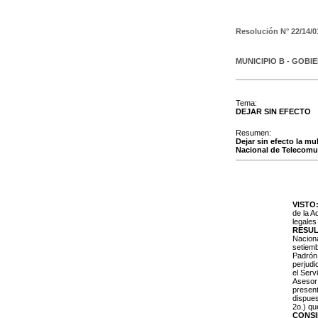
Resolución N°
22/14/0
MUNICIPIO B - GOBI
Tema:
DEJAR SIN EFECTO
Resumen:
Dejar sin efecto la mu
Nacional de Telecomuni
VISTO
de la A
legales
RESU
Naciona
setiemb
Padrón 
perjudi
el Serv
Asesor 
present
dispues
2o.) qu
CONS