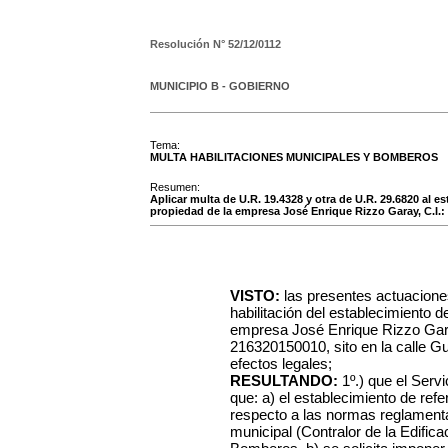
Resolución N°
52/12/0112
MUNICIPIO B - GOBIERNO
Tema:
MULTA HABILITACIONES MUNICIPALES Y BOMBEROS
Resumen:
Aplicar multa de U.R. 19.4328 y otra de U.R. 29.6820 al 
propiedad de la empresa José Enrique Rizzo Garay, C.I.: 
VISTO:
las presentes actuacione
habilitación del establecimiento d
empresa José Enrique Rizzo Garay
216320150010, sito en la calle G
efectos legales;
RESULTANDO:
1º.) que el Serv
que: a) el establecimiento de ref
respecto a las normas reglamentar
municipal (Contralor de la Edifica