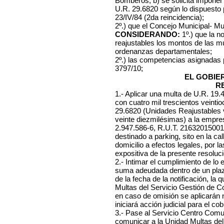
Bomberos, b) se solicita imponer
U.R. 29.6820 según lo dispuesto 
23/IV/84 (2da reincidencia);
2º.) que el Concejo Municipal- Mu
CONSIDERANDO:
1º.) que la n
reajustables los montos de las mu
ordenanzas departamentales;
2º.) las competencias asignadas
3797/10;
EL GOBIE
R
1.- Aplicar una multa de U.R. 19
con cuatro mil trescientos veinti
29.6820 (Unidades Reajustables v
veinte diezmilésimas) a la empre
2.947.586-6, R.U.T. 216320150010
destinado a parking, sito en la c
domicilio a efectos legales, por 
expositiva de la presente resoluci
2.- Intimar el cumplimiento de lo
suma adeudada dentro de un plazo
de la fecha de la notificación, l
Multas del Servicio Gestión de C
en caso de omisión se aplicarán
iniciará acción judicial para el cob
3.- Pase al Servicio Centro Comuna
comunicar a la Unidad Multas del